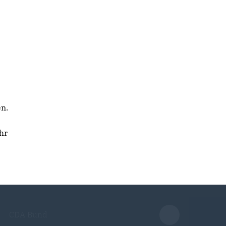
en.
hr
CDA Bund