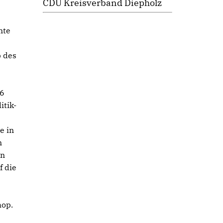
CDU Kreisverband Diepholz
nte
 des
16
itik-
e in
n
en
f die
hop.