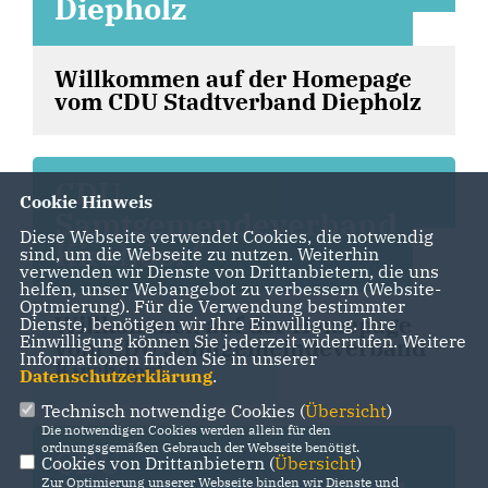
Diepholz
Willkommen auf der Homepage
vom CDU Stadtverband Diepholz
CDU
Cookie Hinweis
Samtgemendeverband
Diese Webseite verwendet Cookies, die notwendig
Kirchdorf
sind, um die Webseite zu nutzen. Weiterhin
verwenden wir Dienste von Drittanbietern, die uns
helfen, unser Webangebot zu verbessern (Website-
Optmierung). Für die Verwendung bestimmter
Willkommen auf der Homepage
Dienste, benötigen wir Ihre Einwilligung. Ihre
Einwilligung können Sie jederzeit widerrufen. Weitere
vom CDU Samtgemeindeverband
Informationen finden Sie in unserer
Kirchdorf
Datenschutzerklärung
.
Technisch notwendige Cookies (
Übersicht
)
Die notwendigen Cookies werden allein für den
ordnungsgemäßen Gebrauch der Webseite benötigt.
CDU
Cookies von Drittanbietern (
Übersicht
)
Zur Optimierung unserer Webseite binden wir Dienste und