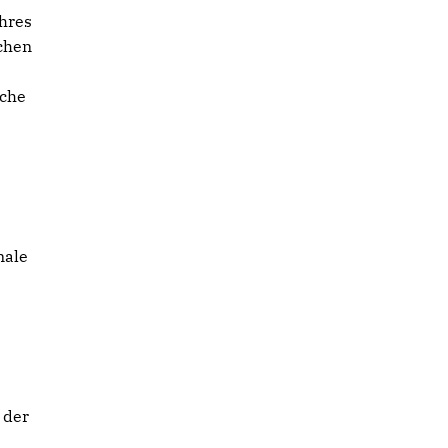
hres
chen
iche
nale
 der