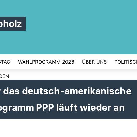
pholz
STAG
WAHLPROGRAMM 2026
ÜBER UNS
POLITIS
RDEN
 das deutsch-amerikanische
gramm PPP läuft wieder an