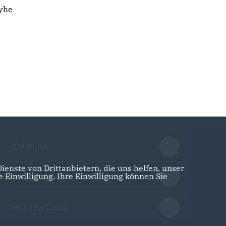
eyhe
CDA Bund
enste von Drittanbietern, die uns helfen, unser
Einwilligung. Ihre Einwilligung können Sie
Junge Union
Senioren Union