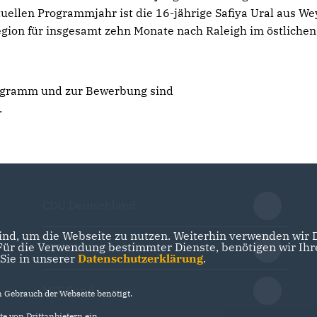
tuellen Programmjahr ist die 16-jährige Safiya Ural aus W
egion für insgesamt zehn Monate nach Raleigh im östlichen
ogramm und zur Bewerbung sind
.
CDU Deutschland
nd, um die Webseite zu nutzen. Weiterhin verwenden wir Di
r die Verwendung bestimmter Dienste, benötigen wir Ihre 
CDU Niedersachsen
 Sie in unserer
Datenschutzerklärung
.
MIT Bund
Gebrauch der Webseite benötigt.
e von Drittanbietern ein.