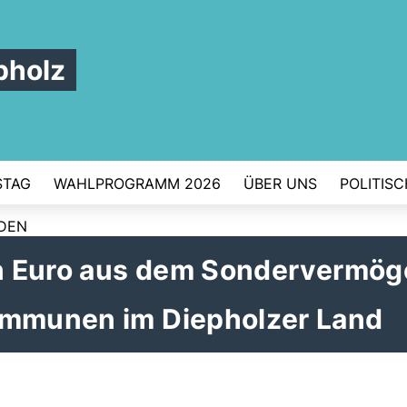
pholz
STAG
WAHLPROGRAMM 2026
ÜBER UNS
POLITIS
RDEN
nen Euro aus dem Sondervermö
ommunen im Diepholzer Land