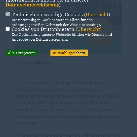
Datenschutzerklärung
.
Technisch notwendige Cookies (
Übersicht
)
Die notwendigen Cookies werden allein für den
ordnungsgemäßen Gebrauch der Webseite benötigt.
Cookies von Drittanbietern (
Übersicht
)
Zur Optimierung unserer Webseite binden wir Dienste und
Angebote von Drittanbietern ein.
Alle akzeptieren
Auswahl speichern
Foto Büro Knoerig
Insgesamt wurden diesmal 128 Krankenhäuser
bundesweit ausgewählt, die zusätzlich zur
regulären Finanzierung eine Pauschale aus Töpfen
der gesetzlichen Krankenkassen (GKV) und der
privaten Krankenversicherung erhalten, um die
wohnortnahe Basisversorgung im ländlichen Raum
zu sichern.
Die jeweilige Förderhöhe richtet sich dabei nach den