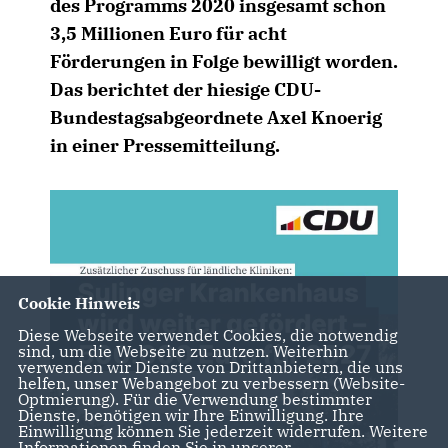
des Programms 2020 insgesamt schon
3,5 Millionen Euro für acht
Förderungen in Folge bewilligt worden.
Das berichtet der hiesige CDU-
Bundestagsabgeordnete Axel Knoerig
in einer Pressemitteilung.
Cookie Hinweis
Diese Webseite verwendet Cookies, die notwendig
sind, um die Webseite zu nutzen. Weiterhin
verwenden wir Dienste von Drittanbietern, die uns
helfen, unser Webangebot zu verbessern (Website-
Optmierung). Für die Verwendung bestimmter
Dienste, benötigen wir Ihre Einwilligung. Ihre
Einwilligung können Sie jederzeit widerrufen. Weitere
Informationen finden Sie in unserer