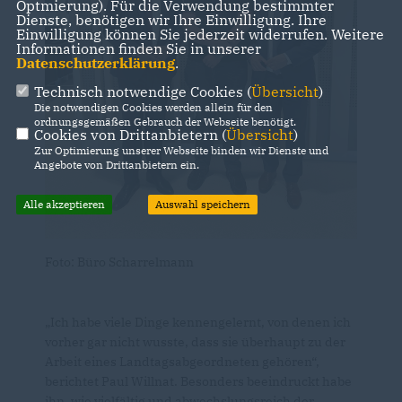
Optmierung). Für die Verwendung bestimmter
Dienste, benötigen wir Ihre Einwilligung. Ihre
Einwilligung können Sie jederzeit widerrufen. Weitere
Informationen finden Sie in unserer
Datenschutzerklärung
.
Technisch notwendige Cookies (
Übersicht
)
Die notwendigen Cookies werden allein für den
ordnungsgemäßen Gebrauch der Webseite benötigt.
Cookies von Drittanbietern (
Übersicht
)
Zur Optimierung unserer Webseite binden wir Dienste und
Angebote von Drittanbietern ein.
Alle akzeptieren
Auswahl speichern
Foto: Büro Scharrelmann
Ich habe viele Dinge kennengelernt, von denen ich
vorher gar nicht wusste, dass sie überhaupt zu der
Arbeit eines Landtagsabgeordneten gehören“,
berichtet Paul Willnat. Besonders beeindruckt habe
ihn, wie vielfältig und abwechslungsreich der