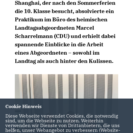
Shanghai, der nach den Sommerferien
die 10. Klasse besucht, absolvierte ein
Praktikum im Büro des heimischen
Landtagsabgeordneten Marcel
Scharrelmann (CDU) und erhielt dabei
spannende Einblicke in die Arbeit
eines Abgeordneten – sowohl im
Landtag als auch hinter den Kulissen.
Cookie Hinweis
Diese Webseite verwendet Cookies, die notwendig
sind, um die Webseite zu nutzen. Weiterhin
verwenden wir Dienste von Drittanbietern, die uns
helfen, unser Webangebot zu verbessern (Website-