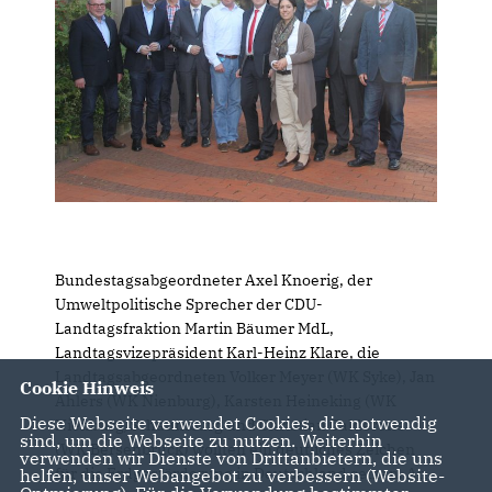
Bundestagsabgeordneter Axel Knoerig, der
Umweltpolitische Sprecher der CDU-
Landtagsfraktion Martin Bäumer MdL,
Landtagsvizepräsident Karl-Heinz Klare, die
Landtagsabgeordneten Volker Meyer (WK Syke), Jan
Cookie Hinweis
Ahlers (WK Nienburg), Karsten Heineking (WK
Diese Webseite verwendet Cookies, die notwendig
Nienburg/Schaumburg und Christian Calderone
sind, um die Webseite zu nutzen. Weiterhin
(WK Bersenbrück) wollten ein deutliches Zeichen
verwenden wir Dienste von Drittanbietern, die uns
für die Erdgasförderung in Deutschland setzen. An
helfen, unser Webangebot zu verbessern (Website-