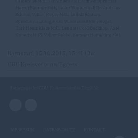
Calderone MdL, Jan Ahlers MdL, Umweltsprecher
Martin Bäumer MdL, Leiter Wintershall Dr. Andreas
Scheck, Volker Meyer MdL, Ludolf Roshop,
Sprecherin Energie der Wintershall Pia Heugel,
Karl-Heinz Klare MdL, Landrat Cord Bockhop, Axel
Knoerig MdB, Volker Rabbe, Karsten Heineking MdL
Barnstorf, 15.10.2015, 15:41 Uhr
CDU Kreisverband/Eggers
Homepage des CDU-Kreisverbandes Diepholz
IMPRESSUM
DATENSCHUTZ
KONTAKT