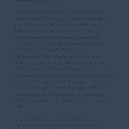
Bundestagsabgeordneter Axel Knoerig machte
deutlich, dass die CDU/CSU-Bundestagsfraktion
sich für das im Entwurf vorliegende Gesetz zur
Erdgasförderung ausgesprochen hat. Das
Moratorium müsse jetzt beendet werden, um
Investitionen in die Erdgasforschung am Standort
Deutschland zu fördern. Bei der
Sandsteingasförderung werden wieder neue
Projekte frei gegeben. Die Schiefergasförderung
bleibt dagegen so lange untersagt, bis es zu
Empfehlungen über Risiken und die Umsetzung von
wissenschaftsbegleiteten Bohrprojekten kommt.
Der Gesetzentwurf wird zur Zeit von der SPD-
Bundestagsfraktion blockiert, da die SPD einen
Parlamentsvorbehalt und eine Expertenkommission
will.
Der umweltpolitische Sprecher der CDU-
Landtagsfraktion Martin Bäumer MdL verwies