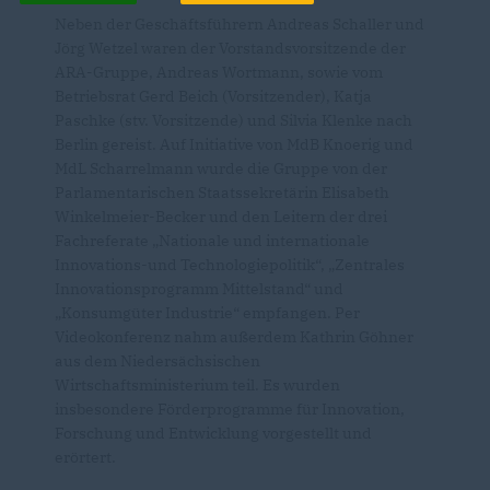
Neben der Geschäftsführern Andreas Schaller und
Jörg Wetzel waren der Vorstandsvorsitzende der
ARA-Gruppe, Andreas Wortmann, sowie vom
Betriebsrat Gerd Beich (Vorsitzender), Katja
Paschke (stv. Vorsitzende) und Silvia Klenke nach
Berlin gereist. Auf Initiative von MdB Knoerig und
MdL Scharrelmann wurde die Gruppe von der
Parlamentarischen Staatssekretärin Elisabeth
Winkelmeier-Becker und den Leitern der drei
Fachreferate „Nationale und internationale
Innovations-und Technologiepolitik“, „Zentrales
Innovationsprogramm Mittelstand“ und
Konsumgüter Industrie“ empfangen. Per
Videokonferenz nahm außerdem Kathrin Göhner
aus dem Niedersächsischen
Wirtschaftsministerium teil. Es wurden
insbesondere Förderprogramme für Innovation,
Forschung und Entwicklung vorgestellt und
erörtert.