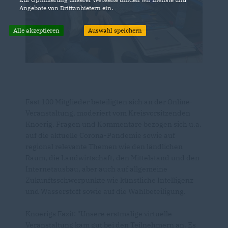
Angebote von Drittanbietern ein.
Alle akzeptieren
Auswahl speichern
Fast 100 Mitglieder beteiligten sich an der Online-
Veranstaltung, moderiert vom Kreisvorsitzenden
Knoerig. Fragen und Kommentare bezogen sich u.a.
auf die aktuelle Corona-Pandemie sowie auf
regional relevante Themen wie den ländlichen
Raum, die Landwirtschaft, den Mittelstand und den
Internetausbau, aber auch auf allgemeine
Zukunftsschwerpunkte wie künstliche Intelligenz
und Wasserstoff sowie auf die Wahlbeteiligung.
Knoerigs Fazit: "Unsere erstmalige virtuelle
Veranstaltung kam gut bei den Teilnehmern an. Es