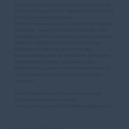
fand ein reger Austausch zur Wahl des neuen CDU-
Bundesvorsitzenden statt. Eigentlich hatten wir, wie
in 2018, eine außerordentliche
Mitgliederversammlung mit Basisentscheid geplant.
Diesmal ist - wegen der Corona-Pandemie - eine
zweiteilige Hybrid-Veranstaltung daraus geworden:
Nach dem digitalen Parteitag werden unsere
Mitglieder per Briefwahl zeitnah vor dem
Bundesparteitag über die Kandidaten abstimmen.
Die Delegierten werden, wie gewohnt, das
Mehrheitsvotum unseres Kreisverbandes dann bei
der Abstimmung der Bundespartei verlässlich
umsetzen."
Alle drei Kandidaten-Videos stehen auch auf
YouTube zum Anschauen bereit:
www.youtube.com/user/CDUAxelKnoerig/featured