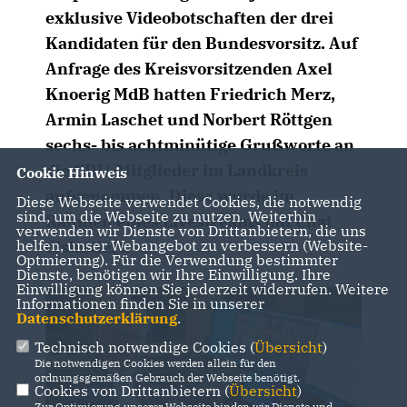
exklusive Videobotschaften der drei
Kandidaten für den Bundesvorsitz. Auf
Anfrage des Kreisvorsitzenden Axel
Knoerig MdB hatten Friedrich Merz,
Armin Laschet und Norbert Röttgen
sechs- bis achtminütige Grußworte an
die CDU-Mitglieder im Landkreis
Cookie Hinweis
aufgenommen. Diese wurde im
Diese Webseite verwendet Cookies, die notwendig
sind, um die Webseite zu nutzen. Weiterhin
Rahmen eines Livestreams mit Chat
verwenden wir Dienste von Drittanbietern, die uns
helfen, unser Webangebot zu verbessern (Website-
diskutiert.
Optmierung). Für die Verwendung bestimmter
Dienste, benötigen wir Ihre Einwilligung. Ihre
Einwilligung können Sie jederzeit widerrufen. Weitere
Informationen finden Sie in unserer
Datenschutzerklärung
.
Technisch notwendige Cookies (
Übersicht
)
Die notwendigen Cookies werden allein für den
ordnungsgemäßen Gebrauch der Webseite benötigt.
Cookies von Drittanbietern (
Übersicht
)
Zur Optimierung unserer Webseite binden wir Dienste und