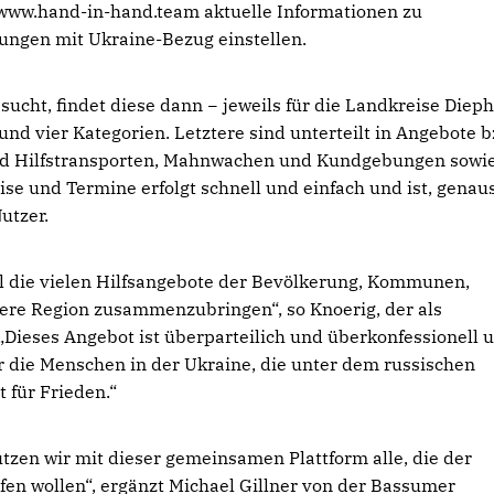
e www.hand-in-hand.team aktuelle Informationen zu
ungen mit Ukraine-Bezug einstellen.
ucht, findet diese dann − jeweils für die Landkreise Dieph
d vier Kategorien. Letztere sind unterteilt in Angebote b
und Hilfstransporten, Mahnwachen und Kundgebungen sowi
se und Termine erfolgt schnell und einfach und ist, genau
Nutzer.
ll die vielen Hilfsangebote der Bevölkerung, Kommunen,
nsere Region zusammenzubringen“, so Knoerig, der als
„Dieses Angebot ist überparteilich und überkonfessionell 
ür die Menschen in der Ukraine, die unter dem russischen
für Frieden.“
tzen wir mit dieser gemeinsamen Plattform alle, die der
lfen wollen“, ergänzt Michael Gillner von der Bassumer