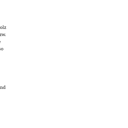
olz
zw.
e
so
und