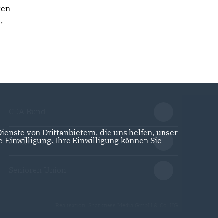
ten
,
CDA Bund
enste von Drittanbietern, die uns helfen, unser
Einwilligung. Ihre Einwilligung können Sie
Junge Union
Senioren Union
Realisation: Sharkness Media GmbH & Co. KG