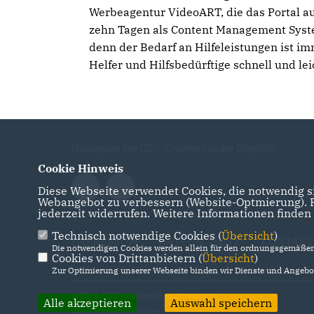
Werbeagentur VideoART, die das Portal auf
zehn Tagen als Content Management Syste
denn der Bedarf an Hilfeleistungen ist i
Helfer und Hilfsbedürftige schnell und l
Homepage des CDU-Kreisverbandes Diepholz
Cookie Hinweis
Diese Webseite verwendet Cookies, die notwendig si
Webangebot zu verbessern (Website-Optmierung). Fü
jederzeit widerrufen. Weitere Informationen finden
Technisch notwendige Cookies (
Übersicht
)
IMPRESSUM
DATENSCHUTZ
KONTAKT
Die notwendigen Cookies werden allein für den ordnungsgemäßen 
Cookies von Drittanbietern (
Übersicht
)
Zur Optimierung unserer Webseite binden wir Dienste und Angebot
@2026 CDU - Kreisverband Diepholz
Alle akzeptieren
Auswahl speichern
Alle Rechte vorbehalten.