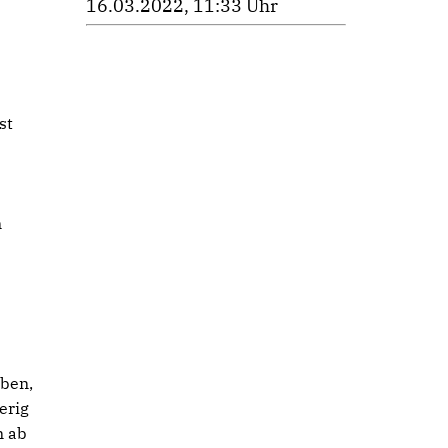
16.03.2022, 11:33 Uhr
st
n
eben,
erig
n ab