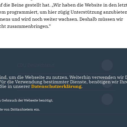
 die Beine gestellt hat. „Wir haben die Website in den letz
m programmiert, um hier zügig Unterstützung anzubieten
mmens und wird noch weiter wachsen. Deshalb müssen wir
eicht zusammenbringen.“
CDU Deutschland
nd, um die Webseite zu nutzen. Weiterhin verwenden wir Di
r die Verwendung bestimmter Dienste, benötigen wir Ihre 
CDU Niedersachsen
 Sie in unserer
Datenschutzerklärung
.
MIT Bund
Gebrauch der Webseite benötigt.
e von Drittanbietern ein.