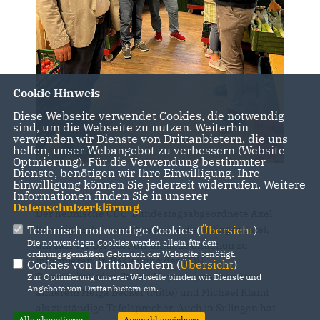
Cookie Hinweis
Diese Webseite verwendet Cookies, die notwendig
sind, um die Webseite zu nutzen. Weiterhin
verwenden wir Dienste von Drittanbietern, die uns
helfen, unser Webangebot zu verbessern (Website-
Optmierung). Für die Verwendung bestimmter
Dienste, benötigen wir Ihre Einwilligung. Ihre
Einwilligung können Sie jederzeit widerrufen. Weitere
Informationen finden Sie in unserer
Datenschutzerklärung
.
Der heimische CDU-Bundestagsabgeordnete Axel
Technisch notwendige Cookies (
Übersicht
)
Knoerig (links) besuchte heute die Sulinger Tafel,
Die notwendigen Cookies werden allein für den
um sich vor Ort über die aktuelle Situation zu
ordnungsgemäßen Gebrauch der Webseite benötigt.
informieren. In Begleitung des CDU-
Cookies von Drittanbietern (
Übersicht
)
Ortsvorsitzenden Stefan Meyer (r.) traf er unter
Zur Optimierung unserer Webseite binden wir Dienste und
Angebote von Drittanbietern ein.
anderem Helga Becker (Mitte) und Michael Klamt
als zuständige Tafelsprecher. Auch in Sulingen hat
Alle akzeptieren
Auswahl speichern