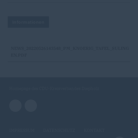
Informationen
NEWS_20220526143548_PM_KNOERIG_TAFEL_SULING
EN.PDF
Homepage des CDU-Kreisverbandes Diepholz
IMPRESSUM
DATENSCHUTZ
KONTAKT