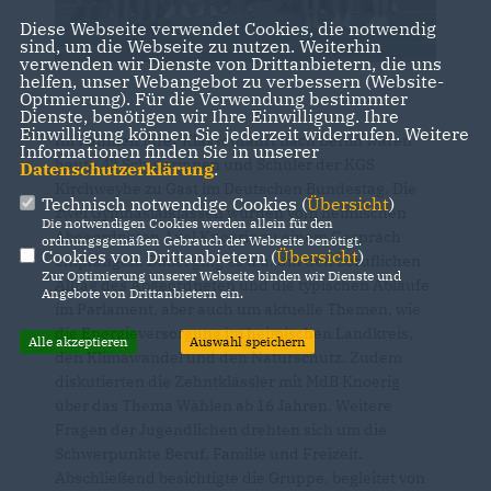
Diese Webseite verwendet Cookies, die notwendig
sind, um die Webseite zu nutzen. Weiterhin
verwenden wir Dienste von Drittanbietern, die uns
helfen, unser Webangebot zu verbessern (Website-
Optmierung). Für die Verwendung bestimmter
Dienste, benötigen wir Ihre Einwilligung. Ihre
Einwilligung können Sie jederzeit widerrufen. Weitere
Im Rahmen ihrer Klassenfahrt nach Berlin waren
Informationen finden Sie in unserer
heute 42 Schülerinnen und Schüler der KGS
Datenschutzerklärung
.
Kirchweyhe zu Gast im Deutschen Bundestag. Die
Technisch notwendige Cookies (
Übersicht
)
zwei Gymnasialklassen wurden vom heimischen
Die notwendigen Cookies werden allein für den
Abgeordneten Axel Knoerig zu einem Gespräch
ordnungsgemäßen Gebrauch der Webseite benötigt.
Cookies von Drittanbietern (
Übersicht
)
empfangen. Dabei ging es u.a. um den beruflichen
Zur Optimierung unserer Webseite binden wir Dienste und
Alltag des Abgeordneten und die typischen Abläufe
Angebote von Drittanbietern ein.
im Parlament, aber auch um aktuelle Themen, wie
die Energieversorgung im heimischen Landkreis,
Alle akzeptieren
Auswahl speichern
den Klimawandel und den Naturschutz. Zudem
diskutierten die Zehntklässler mit MdB Knoerig
über das Thema Wählen ab 16 Jahren. Weitere
Fragen der Jugendlichen drehten sich um die
Schwerpunkte Beruf, Familie und Freizeit.
Abschließend besichtigte die Gruppe, begleitet von