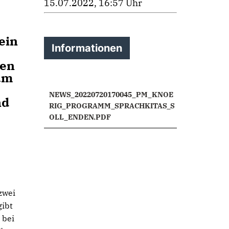
15.07.2022, 16:57 Uhr
ein
Informationen
hen
zum
NEWS_20220720170045_PM_KNOE
nd
RIG_PROGRAMM_SPRACHKITAS_S
OLL_ENDEN.PDF
zwei
gibt
 bei