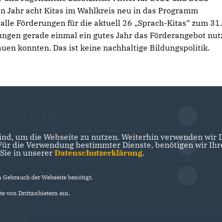
ten Jahr acht Kitas im Wahlkreis neu in das Programm
le Förderungen für die aktuell 26 „Sprach-Kitas“ zum 31.
ngen gerade einmal ein gutes Jahr das Förderangebot nut
uen konnten. Das ist keine nachhaltige Bildungspolitik.
CDU Deutschland
nd, um die Webseite zu nutzen. Weiterhin verwenden wir Di
r die Verwendung bestimmter Dienste, benötigen wir Ihre 
CDU Niedersachsen
 Sie in unserer
Datenschutzerklärung
.
MIT Bund
Gebrauch der Webseite benötigt.
e von Drittanbietern ein.