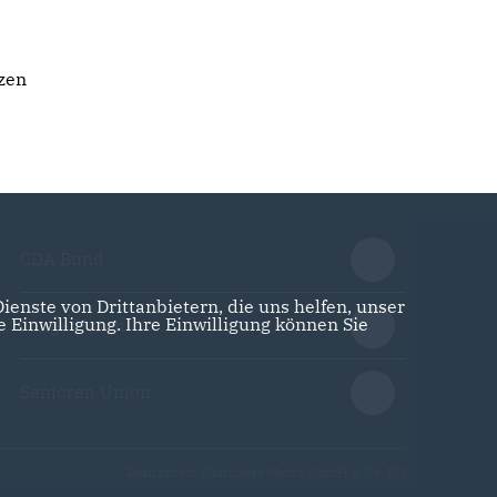
zen
CDA Bund
enste von Drittanbietern, die uns helfen, unser
Einwilligung. Ihre Einwilligung können Sie
Junge Union
Senioren Union
Realisation: Sharkness Media GmbH & Co. KG