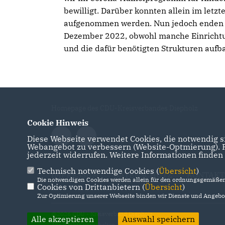
bewilligt. Darüber konnten allein im letz
aufgenommen werden. Nun jedoch enden al
Dezember 2022, obwohl manche Einrichtu
und die dafür benötigten Strukturen aufba
Homepage des CDU-Kreisverbandes Diepholz
Cookie Hinweis
Diese Webseite verwendet Cookies, die notwendig si
Webangebot zu verbessern (Website-Optmierung). Fü
jederzeit widerrufen. Weitere Informationen finden
Technisch notwendige Cookies (
Übersicht
)
IMPRESSUM
DATENSCHUTZ
KONTAKT
Die notwendigen Cookies werden allein für den ordnungsgemäßen 
Cookies von Drittanbietern (
Übersicht
)
Zur Optimierung unserer Webseite binden wir Dienste und Angebot
@2026 CDU - Kreisverband Diepholz
Alle akzeptieren
Auswahl speichern
Alle Rechte vorbehalten.