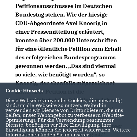
Petitionsausschusses im Deutschen
Bundestag stehen. Wie der hiesige
CDU-Abgeordnete Axel Knoerig in
einer Pressemitteilung erläutert,
konnten über 200.000 Unterschriften
für eine öffentliche Petition zum Erhalt
des erfolgreichen Bundesprogramms
gewonnen werden. „Das sind viermal
so viele, wie benötigt wurden“, so
Knoerig, der ebenfalls mitgezeichnet
Cookie Hinweis
hatte. „Die Petition ist die
erfolgreichste bisher in diesem Jahr
Diese Webseite verwendet Cookies, die notwendig
sind, um die Webseite zu nutzen. Weiterhin
und das macht deutlich, wie wichtig
verwenden wir Dienste von Drittanbietern, die uns
helfen, unser Webangebot zu verbessern (Website-
den Erzieherinnen und Erziehern
Optmierung). Für die Verwendung bestimmter
Dienste, benötigen wir Ihre Einwilligung. Ihre
sowie den Eltern die Fortsetzung dieser
Einwilligung können Sie jederzeit widerrufen. Weitere
bewährten Sprachförderung ist.“
Informationen finden Sie in unserer