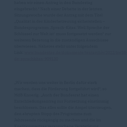
haben wir einen Antrag in den Bundestag
eingebracht.“ Nach einer Debatte in der letzten
Sitzungswoche wurde der Antrag mit dem Titel
Qualität in der Kinderbetreuung sicherstellen –
Bundesprogramm ‚Sprach-Kitas: Weil Sprache der
Schlüssel zur Welt ist‘ muss fortgesetzt werden“ zur
weiteren Beratung in die zuständigen Ausschüsse
überwiesen. Näheres steht unter folgendem
Link:
www.bundestag.de/dokumente/textarchiv/2022/kw38
de-sprachkitas-909130
Wir werden uns weiter in Berlin dafür stark
machen, dass die Förderung fortgeführt wird“, so
MdB Knoerig. „Auch der Bundesrat hat einen
Entschließungsantrag zur Fortsetzung einstimmig
beschlossen. Das alles sollte die Ampel überzeugen,
den abrupten Stopp des Programms zum
Jahresende rückgängig zu machen und die im
Koalitionsvertrag versprochene Verstetigung