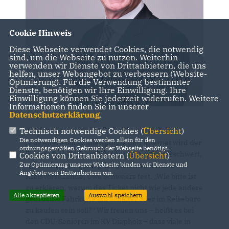
Cookie Hinweis
Diese Webseite verwendet Cookies, die notwendig
sind, um die Webseite zu nutzen. Weiterhin
verwenden wir Dienste von Drittanbietern, die uns
helfen, unser Webangebot zu verbessern (Website-
Optmierung). Für die Verwendung bestimmter
Dienste, benötigen wir Ihre Einwilligung. Ihre
Einwilligung können Sie jederzeit widerrufen. Weitere
Informationen finden Sie in unserer
Datenschutzerklärung
.
Technisch notwendige Cookies (
Übersicht
)
Die notwendigen Cookies werden allein für den
Für Ältere ohne Smartphone und Internet wird der
ordnungsgemäßen Gebrauch der Webseite benötigt.
Erwerb des 49-Euro-Tickets unzumutbar erschwert,
Cookies von Drittanbietern (
Übersicht
)
Zur Optimierung unserer Webseite binden wir Dienste und
wenn nicht gar unmöglich gemacht,“ stellt der
Angebote von Drittanbietern ein.
Kreisvorsitzende, Uwe Schweers
fest. „Wie bitte ist
zu erklären, warum das Ticket nicht wie jede andere
Alle akzeptieren
Auswahl speichern
gedruckte Fahrkarte am Schalter oder im Reisebüro
zu kaufen sein soll?“ Wir freuen uns – heißt es bei
den CDU-Senioren im KV Diepholz – dass viele in