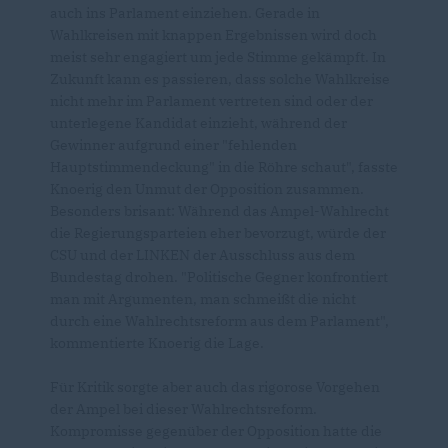
auch ins Parlament einziehen. Gerade in
Wahlkreisen mit knappen Ergebnissen wird doch
meist sehr engagiert um jede Stimme gekämpft. In
Zukunft kann es passieren, dass solche Wahlkreise
nicht mehr im Parlament vertreten sind oder der
unterlegene Kandidat einzieht, während der
Gewinner aufgrund einer "fehlenden
Hauptstimmendeckung" in die Röhre schaut", fasste
Knoerig den Unmut der Opposition zusammen.
Besonders brisant: Während das Ampel-Wahlrecht
die Regierungsparteien eher bevorzugt, würde der
CSU und der LINKEN der Ausschluss aus dem
Bundestag drohen. "Politische Gegner konfrontiert
man mit Argumenten, man schmeißt die nicht
durch eine Wahlrechtsreform aus dem Parlament",
kommentierte Knoerig die Lage.
Für Kritik sorgte aber auch das rigorose Vorgehen
der Ampel bei dieser Wahlrechtsreform.
Kompromisse gegenüber der Opposition hatte die