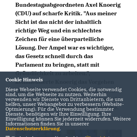
Bundestagsabgeordneten Axel Knoerig
(CDU) auf scharfe Kritik. "Aus meiner
Sicht ist das nicht der inhaltlich
richtige Weg und ein schlechtes
Zeichen für eine überparteiliche
Lösung. Der Ampel war es wichtiger,
das Gesetz schnell durch das
Parlament zu bringen, statt mit
Gründlichkeit zu arbeiten.",
Cookie Hinweis
kommentierte Knoerig das Vorgehen
Diese Webseite verwendet Cookies, die notwendig
der Regierung. Aus seiner Sicht ist die
sind, um die Webseite zu nutzen. Weiterhin
Verkleinerung des Parlamentes richtig.
verwenden wir Dienste von Drittanbietern, die uns
helfen, unser Webangebot zu verbessern (Website-
Nur der Weg der Ampel ist der falsche.
Optmierung). Für die Verwendung bestimmter
Dienste, benötigen wir Ihre Einwilligung. Ihre
Einwilligung können Sie jederzeit widerrufen. Weitere
Informationen finden Sie in unserer
Datenschutzerklärung
.