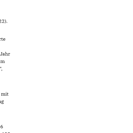
22).
rte
 Jahr
dem
“,
 mit
ng
46