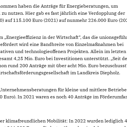
nommen haben die Anträge für Energieberatungen, um
zu nutzen. Hier gab es fast jährlich eine Verdopplung der
0) auf 115.100 Euro (2021) auf nunmehr 226.000 Euro (20
nergieeffizienz in der Wirtschaft“, das die unionsgefüh
 Gefördert wird eine Bandbreite von Einzelmaßnahmen bei
ativen und technologieoffenen Projekten. Allein im letzten
mt 4,25 Mio. Euro bei Investitionen unterstützt. „Seit 
on rund 200 Anträge mit über acht Mio. Euro bezuschusst
irtschaftsförderungsgesellschaft im Landkreis Diepholz.
 Unternehmensberatungen für kleine und mittlere Betriebe
 Euro). In 2021 waren es noch 40 Anträge im Förderumfa
 der klimafreundlichen Mobilität: In 2022 wurden lediglich 