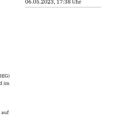
06.05.2023, 17:38 Uhr
(BEG)
ed im
 auf