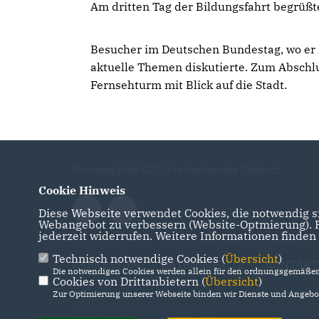
Am dritten Tag der Bildungsfahrt begrüß
Besucher im Deutschen Bundestag, wo er 
aktuelle Themen diskutierte. Zum Abschlus
Fernsehturm mit Blick auf die Stadt.
Homepage des CDU-Kreisverbandes Diepholz
Cookie Hinweis
Diese Webseite verwendet Cookies, die notwendig si
Webangebot zu verbessern (Website-Optmierung). Fü
jederzeit widerrufen. Weitere Informationen finden
Technisch notwendige Cookies (
Übersicht
)
IMPRESSUM
DATENSCHUTZ
KONTAKT
Die notwendigen Cookies werden allein für den ordnungsgemäßen 
Cookies von Drittanbietern (
Übersicht
)
Zur Optimierung unserer Webseite binden wir Dienste und Angebot