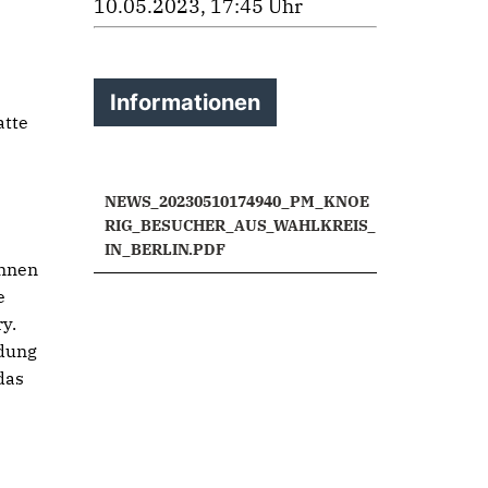
10.05.2023, 17:45 Uhr
Informationen
atte
NEWS_20230510174940_PM_KNOE
RIG_BESUCHER_AUS_WAHLKREIS_
IN_BERLIN.PDF
innen
e
y.
ndung
das