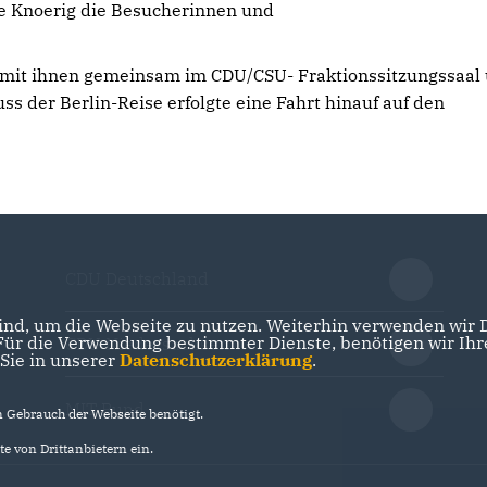
te Knoerig die Besucherinnen und
mit ihnen gemeinsam im CDU/CSU- Fraktionssitzungssaal 
s der Berlin-Reise erfolgte eine Fahrt hinauf auf den
CDU Deutschland
nd, um die Webseite zu nutzen. Weiterhin verwenden wir Di
r die Verwendung bestimmter Dienste, benötigen wir Ihre 
CDU Niedersachsen
 Sie in unserer
Datenschutzerklärung
.
MIT Bund
Gebrauch der Webseite benötigt.
e von Drittanbietern ein.