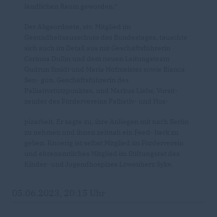
ländlichen Raum geworden.“
Der Abgeordnete, stv. Mitglied im
Gesundheitsausschuss des Bundestages, tauschte
sich auch im Detail aus mit Geschäftsführerin
Corinna Dullin und dem neuen Leitungsteam
Gudrun Smidt und Maria Hofmeister sowie Bianca
Sen- gün, Geschäftsführerin des
Palliativstützpunktes, und Markus Liebs, Vorsit-
zender des Fördervereins Palliativ- und Hos-
pizarbeit. Er sagte zu, ihre Anliegen mit nach Berlin
zu nehmen und ihnen zeitnah ein Feed- back zu
geben. Knoerig ist selbst Mitglied im Förderverein
und ehrenamtliches Mitglied im Stiftungsrat des
Kinder- und Jugendhospizes Löwenherz Syke.
05.06.2023, 20:15 Uhr