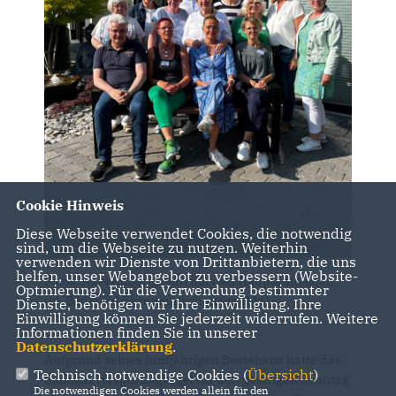
Cookie Hinweis
Diese Webseite verwendet Cookies, die notwendig
sind, um die Webseite zu nutzen. Weiterhin
verwenden wir Dienste von Drittanbietern, die uns
helfen, unser Webangebot zu verbessern (Website-
Fotos: Axel Knoerig MdB mit den Hauptamtlichen
Optmierung). Für die Verwendung bestimmter
(kl. Bild) und Ehrenamtlichen (gr. Bild).
Dienste, benötigen wir Ihre Einwilligung. Ihre
Einwilligung können Sie jederzeit widerrufen. Weitere
Informationen finden Sie in unserer
Datenschutzerklärung
.
Aufgrund seines fünfjährigen Bestehens hatte das
Technisch notwendige Cookies (
Übersicht
)
Sulinger Hospiz Zugvogel für den gestrigen Sonntag
Die notwendigen Cookies werden allein für den