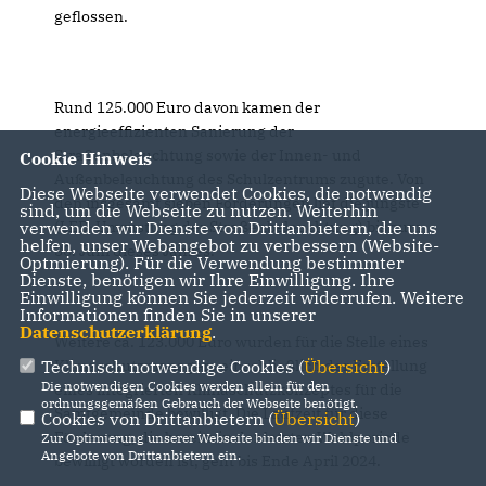
geflossen.
Rund 125.000 Euro davon kamen der
energieeffizienten Sanierung der
Straßenbeleuchtung sowie der Innen- und
Cookie Hinweis
Außenbeleuchtung des Schulzentrums zugute. Von
Diese Webseite verwendet Cookies, die notwendig
den insgesamt sieben Förderungen lief die jüngste
sind, um die Webseite zu nutzen. Weiterhin
(LED-Umrüstung der Straßenbeleuchtung) bis zum
verwenden wir Dienste von Drittanbietern, die uns
helfen, unser Webangebot zu verbessern (Website-
30. Juni dieses Jahres.
Optmierung). Für die Verwendung bestimmter
Dienste, benötigen wir Ihre Einwilligung. Ihre
Einwilligung können Sie jederzeit widerrufen. Weitere
Informationen finden Sie in unserer
Datenschutzerklärung
.
Weitere ca. 123.000 Euro wurden für die Stelle eines
Klimaschutzmanagers einschließlich der Erstellung
Technisch notwendige Cookies (
Übersicht
)
Die notwendigen Cookies werden allein für den
eines integrierten Klimaschutzkonzeptes für die
ordnungsgemäßen Gebrauch der Webseite benötigt.
Samtgemeinde bewilligt. Die Laufzeit für diese
Cookies von Drittanbietern (
Übersicht
)
Förderung, die bereits in der letzten Wahlperiode
Zur Optimierung unserer Webseite binden wir Dienste und
Angebote von Drittanbietern ein.
bewilligt worden ist, geht bis Ende April 2024.