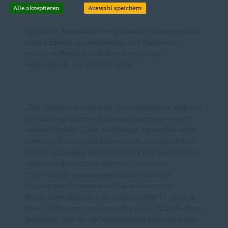
Alle akzeptieren
Auswahl speichern
Ein hoher Bestandteil der genannten Gesamtmittel
wurde zudem für den Neubau des Radweges
zwischen Martfeld und dem Ortsteil Loge
bereitgestellt (ca. 294.000 Euro).
Die Klimaschutzinitiative wurde bereits in 2008 von
der unionsgeführten Bundesregierung gestartet“,
erklärt Knoerig. „Über langfristige Strategien sowie
investive Fördermaßnahmen wird der Klimaschutz
vor Ort nachhaltig gestärkt. Städte und Gemeinden,
aber auch kommunale Unternehmen oder
Sportvereine werden dabei gezielt über die
sogenannte Kommunalrichtlinie unterstützt.
Bundesweit wurden schon rund 24.000 Projekte in
über 4.800 Kommunen mit über einer Milliarde Euro
gefördert. Hier ist die Samtgemeinde Bruchhausen-