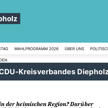
pholz
STAG
WAHLPROGRAMM 2026
ÜBER UNS
POLITIS
RDEN
 CDU-Kreisverbandes Diephol
in der heimischen Region? Darüber