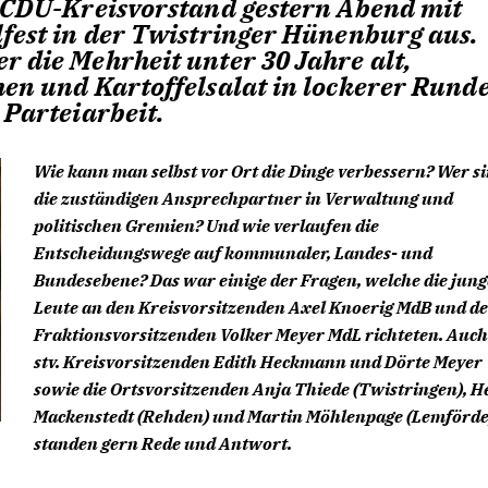
r CDU-Kreisvorstand gestern Abend mit
lfest in der Twistringer Hünenburg aus.
 die Mehrheit unter 30 Jahre alt,
hen und Kartoffelsalat in lockerer Rund
 Parteiarbeit.
Wie kann man selbst vor Ort die Dinge verbessern? Wer s
die zuständigen Ansprechpartner in Verwaltung und
politischen Gremien? Und wie verlaufen die
Entscheidungswege auf kommunaler, Landes- und
Bundesebene? Das war einige der Fragen, welche die jun
Leute an den Kreisvorsitzenden Axel Knoerig MdB und d
Fraktionsvorsitzenden Volker Meyer MdL richteten. Auch
stv. Kreisvorsitzenden Edith Heckmann und Dörte Meyer
sowie die Ortsvorsitzenden Anja Thiede (Twistringen), H
Mackenstedt (Rehden) und Martin Möhlenpage (Lemförde
standen gern Rede und Antwort.