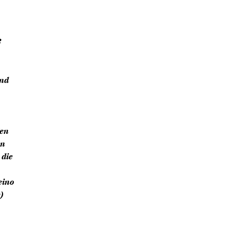
e
ind
gen
en
 die
eino
)