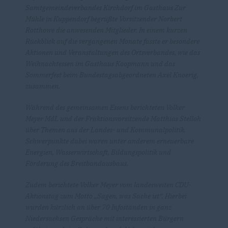
Samtgemeindeverbandes Kirchdorf im Gasthaus Zur
Mühle in Kuppendorf begrüßte Vorsitzender Norbert
Rotthowe die anwesenden Mitglieder. In einem kurzen
Rückblick auf die vergangenen Monate fasste er besondere
Aktionen und Veranstaltungen des Ortsverbandes, wie das
Weihnachtessen im Gasthaus Koopmann und das
Sommerfest beim Bundestagsabgeordneten Axel Knoerig,
zusammen.
Während des gemeinsamen Essens berichteten Volker
Meyer MdL und der Fraktionsvorsitzende Matthias Stelloh
über Themen aus der Landes- und Kommunalpolitik.
Schwerpunkte dabei waren unter anderem erneuerbare
Energien, Wasserwirtschaft, Bildungspolitik und
Förderung des Breitbandausbaus.
Zudem berichtete Volker Meyer vom landesweiten CDU-
Aktionstag zum Motto „Sagen, was Sache ist“. Hierbei
wurden kürzlich an über 70 Infoständen in ganz
Niedersachsen Gespräche mit interessierten Bürgern