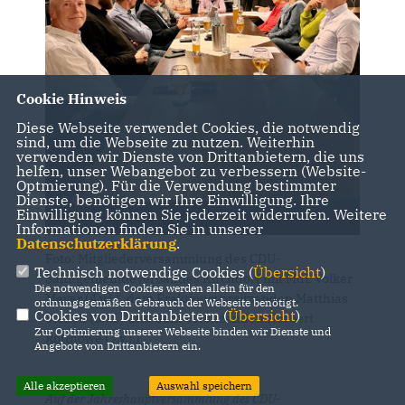
Cookie Hinweis
Diese Webseite verwendet Cookies, die notwendig
sind, um die Webseite zu nutzen. Weiterhin
verwenden wir Dienste von Drittanbietern, die uns
helfen, unser Webangebot zu verbessern (Website-
Optmierung). Für die Verwendung bestimmter
Dienste, benötigen wir Ihre Einwilligung. Ihre
Einwilligung können Sie jederzeit widerrufen. Weitere
Informationen finden Sie in unserer
Datenschutzerklärung
.
Foto: Mitgliederversammlung des CDU-
Technisch notwendige Cookies (
Übersicht
)
Samtgemeindeverbandes Kirchdorf mit MdL Volker
Die notwendigen Cookies werden allein für den
Meyer (4.v.l.), dem Fraktionsvorsitzenden Matthias
ordnungsgemäßen Gebrauch der Webseite benötigt.
Cookies von Drittanbietern (
Übersicht
)
Stelloh (5.v.l.) und dem Vorsitzenden Norbert
Zur Optimierung unserer Webseite binden wir Dienste und
Rotthowe (7.v.l.)
Angebote von Drittanbietern ein.
Alle akzeptieren
Auswahl speichern
Auf der Jahreshauptversammlung des CDU-