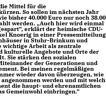
ie Mittel für die
ürzen. So sollen im nächsten Jahr
wie bisher 40.000 Euro nur noch 38.0
ahlt werden. „Auch hier wird einmal
espart“, erklärt der heimische CDU-
l Knoerig in einer Pressemitteilung
häuser in Stuhr-Brinkum und
 wichtige Arbeit als zentrale
nd kulturelle Angebote und Orte der
t. Sie stärken den sozialen
iteinander der Generationen und
gement. Bei meinen regelmäßigen
mmer wieder davon überzeugen, wie
rt angenommen werden und mit welch
nt die haupt- und ehrenamtlichen
 das Gemeinwohl einbringen.“