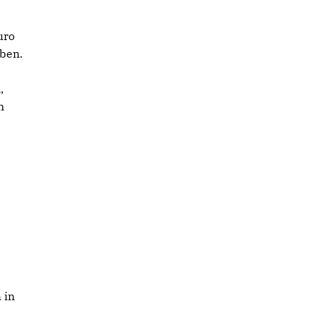
uro
ben.
,
n
 in