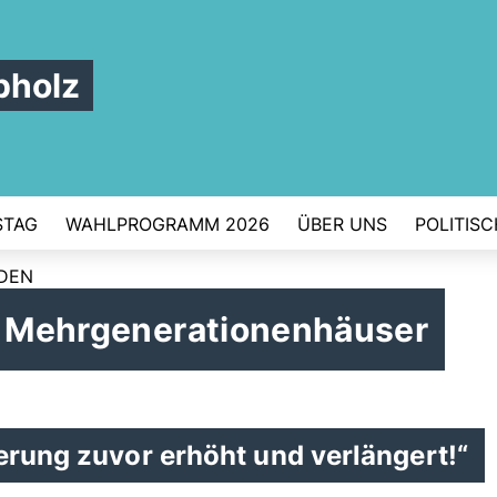
pholz
STAG
WAHLPROGRAMM 2026
ÜBER UNS
POLITIS
RDEN
ür Mehrgenerationenhäuser
erung zuvor erhöht und verlängert!“