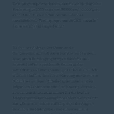
Zukunftsperspektive haben, hatten wir die jährliche
Förderung in 2020 extra von 30.000 auf 40.000 Euro
erhöht und zugleich den Zeitraum für das
anschließende Förderprogramm ab 2021 auf acht
Jahre nachhaltig ausgedehnt.“
Nach einer Anfrage der Union an die
Bundesregierung will diese laut Antwort an dem
bewährten Bundesprogramm festhalten und
verweist auf entsprechende Gelder in der
mittelfristigen Finanzplanung des Haushalts. „Ich
will nicht hoffen, dass diese Kürzung nur der erste
Schritt bei weiteren Mittelreduzierungen in den
folgenden Jahren sein wird“, so Knoerig, der sich
seit seinem Amtsantritt immer für die beiden
Mehrgenerationenhäuser im Wahlkreis eingesetzt
hat. „Es ist aber schon auffällig, dass die Ampel-
Koalition die Mehrgenerationenhäuser nicht