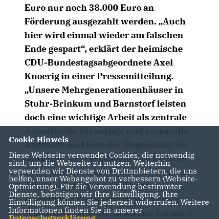
Euro nur noch 38.000 Euro an
Förderung ausgezahlt werden. „Auch
hier wird einmal wieder am falschen
Ende gespart“, erklärt der heimische
CDU-Bundestagsabgeordnete Axel
Knoerig in einer Pressemitteilung.
Unsere Mehrgenerationenhäuser in
Stuhr-Brinkum und Barnstorf leisten
doch eine wichtige Arbeit als zentrale
Anlaufstelle für soziale und kulturelle
Cookie Hinweis
Angebote und Orte der Begegnung für
Diese Webseite verwendet Cookies, die notwendig
Jung und Alt. Sie stärken den sozialen
sind, um die Webseite zu nutzen. Weiterhin
verwenden wir Dienste von Drittanbietern, die uns
Zusammenhalt sowie das Miteinander
helfen, unser Webangebot zu verbessern (Website-
der Generationen und fördern
Optmierung). Für die Verwendung bestimmter
Dienste, benötigen wir Ihre Einwilligung. Ihre
freiwilliges Engagement. Bei meinen
Einwilligung können Sie jederzeit widerrufen. Weitere
Informationen finden Sie in unserer
regelmäßigen Besuchen kann ich mich
Datenschutzerklärung
.