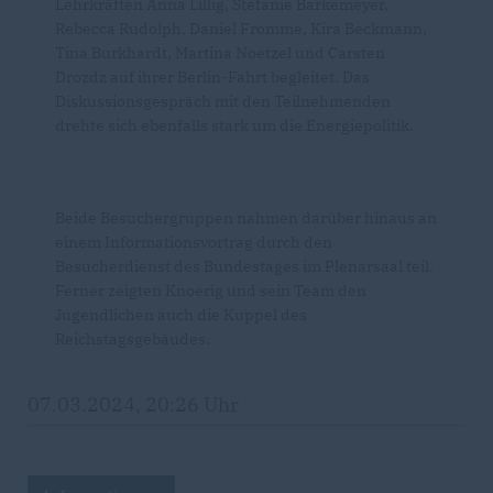
Lehrkräften Anna Lillig, Stefanie Barkemeyer,
Rebecca Rudolph, Daniel Fromme, Kira Beckmann,
Tina Burkhardt, Martina Noetzel und Carsten
Drozdz auf ihrer Berlin-Fahrt begleitet. Das
Diskussionsgespräch mit den Teilnehmenden
drehte sich ebenfalls stark um die Energiepolitik.
Beide Besuchergruppen nahmen darüber hinaus an
einem Informationsvortrag durch den
Besucherdienst des Bundestages im Plenarsaal teil.
Ferner zeigten Knoerig und sein Team den
Jugendlichen auch die Kuppel des
Reichstagsgebäudes.
07.03.2024, 20:26 Uhr