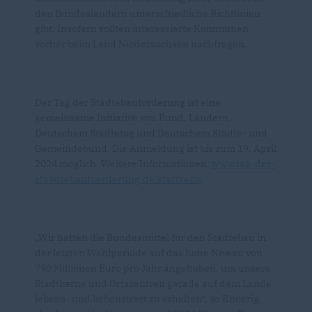
den Bundesländern unterschiedliche Richtlinien
gibt. Insofern sollten interessierte Kommunen
vorher beim Land Niedersachsen nachfragen.
Der Tag der Städtebauförderung ist eine
gemeinsame Initiative von Bund, Ländern,
Deutschem Städtetag und Deutschem Städte- und
Gemeindebund. Die Anmeldung ist bis zum 19. April
2024 möglich. Weitere Informationen:
www.tag-der-
staedtebaufoerderung.de/startseite
Wir hatten die Bundesmittel für den Städtebau in
der letzten Wahlperiode auf das hohe Niveau von
790 Millionen Euro pro Jahr angehoben, um unsere
Stadtkerne und Ortszentren gerade auf dem Lande
lebens- und liebenswert zu erhalten“, so Knoerig.