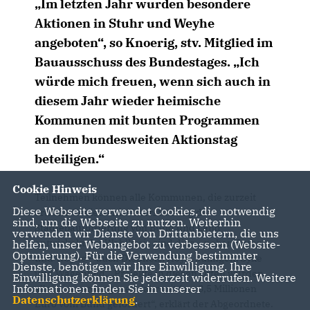
Im letzten Jahr wurden besondere
Aktionen in Stuhr und Weyhe
angeboten“, so Knoerig, stv. Mitglied im
Bauausschuss des Bundestages. „Ich
würde mich freuen, wenn sich auch in
diesem Jahr wieder heimische
Kommunen mit bunten Programmen
an dem bundesweiten Aktionstag
beteiligen.“
Cookie Hinweis
Teilnehmen können alle Kommunen, die zurzeit
Diese Webseite verwendet Cookies, die notwendig
örtliche Gebiete mit Unterstützung der
sind, um die Webseite zu nutzen. Weiterhin
Städtebauförderung von Bund und Land
verwenden wir Dienste von Drittanbietern, die uns
entwickeln. Im Wahlkreis sind dies – neben Stuhr
helfen, unser Webangebot zu verbessern (Website-
Optmierung). Für die Verwendung bestimmter
und Weyhe – auch Diepholz, Hoya, Sulingen, Syke
Dienste, benötigen wir Ihre Einwilligung. Ihre
und Wagenfeld. „Projekte in diesen Orten wurden
Einwilligung können Sie jederzeit widerrufen. Weitere
Informationen finden Sie in unserer
allein im vergangenen Jahr mit fast 3,5 Millionen
Datenschutzerklärung
.
Euro vom Bund gefördert“, erklärt der Abgeordnete.