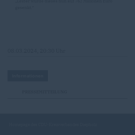
Leider wurde dieses nun auf 762 Millionen Euro
gesenkt.“
08.03.2024, 20:30 Uhr
Informationen
PRESSEMITTEILUNG
Homepage des CDU-Kreisverbandes Diepholz