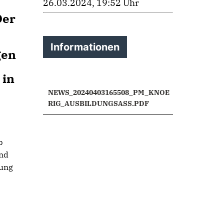
26.03.2024, 19:52 Uhr
Der
Informationen
gen
 in
NEWS_20240403165508_PM_KNOE
RIG_AUSBILDUNGSASS.PDF
b
und
nung