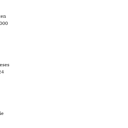
ten
1000
ieses
24
ie