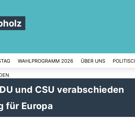
pholz
STAG
WAHLPROGRAMM 2026
ÜBER UNS
POLITIS
RDEN
CDU und CSU verabschieden
 für Europa