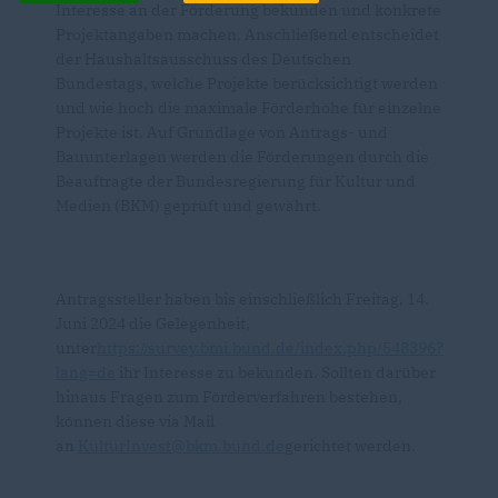
Interesse an der Förderung bekunden und konkrete
Projektangaben machen. Anschließend entscheidet
der Haushaltsausschuss des Deutschen
Bundestags, welche Projekte berücksichtigt werden
und wie hoch die maximale Förderhöhe für einzelne
Projekte ist. Auf Grundlage von Antrags- und
Bauunterlagen werden die Förderungen durch die
Beauftragte der Bundesregierung für Kultur und
Medien (BKM) geprüft und gewährt.
Antragssteller haben bis einschließlich Freitag, 14.
Juni 2024 die Gelegenheit,
unter
https://survey.bmi.bund.de/index.php/548396?
lang=de
ihr Interesse zu bekunden. Sollten darüber
hinaus Fragen zum Förderverfahren bestehen,
können diese via Mail
an
KulturInvest@bkm.bund.de
gerichtet werden.