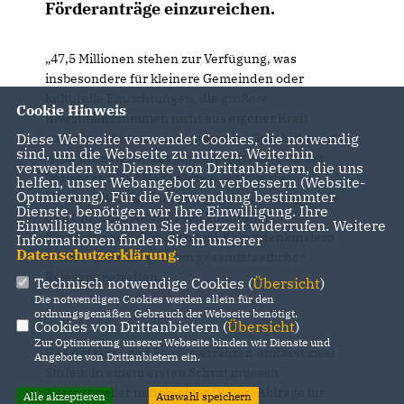
Förderanträge einzureichen.
47,5 Millionen stehen zur Verfügung, was
insbesondere für kleinere Gemeinden oder
kulturelle Einrichtungen, die größere
Cookie Hinweis
Investitionssummen nicht aus eigener Kraft
stemmen können, eine großartige Geschichte ist“,
Diese Webseite verwendet Cookies, die notwendig
sind, um die Webseite zu nutzen. Weiterhin
wirbt Knoerig für das Förderprogramm. Dieses
verwenden wir Dienste von Drittanbietern, die uns
bezieht sich auf Maßnahmen, welche die
helfen, unser Webangebot zu verbessern (Website-
Optmierung). Für die Verwendung bestimmter
Modernisierung, Sanierung, Restaurierung sowie
Dienste, benötigen wir Ihre Einwilligung. Ihre
den Um- oder Neubau von kulturellen
Einwilligung können Sie jederzeit widerrufen. Weitere
Einrichtungen, Objekten und Kulturdenkmälern
Informationen finden Sie in unserer
Datenschutzerklärung
.
sowie Ausstellungen von gesamtstaatlicher
Relevanz betreffen.
Technisch notwendige Cookies (
Übersicht
)
Die notwendigen Cookies werden allein für den
ordnungsgemäßen Gebrauch der Webseite benötigt.
Cookies von Drittanbietern (
Übersicht
)
Zur Optimierung unserer Webseite binden wir Dienste und
Das Antrags- und Förderverfahren umfasst zwei
Angebote von Drittanbietern ein.
Stufen: In einem ersten Schritt müssen
Antragssteller mittels einer Online-Abfrage ihr
Alle akzeptieren
Auswahl speichern