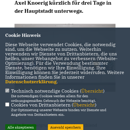
Axel Knoerig kürzlich für drei Tage in
der Hauptstadt unterwegs.
Cookie Hinweis
Diese Webseite verwendet Cookies, die notwendig
sind, um die Webseite zu nutzen. Weiterhin
verwenden wir Dienste von Drittanbietern, die uns
helfen, unser Webangebot zu verbessern (Website-
Optmierung). Für die Verwendung bestimmter
Dienste, benötigen wir Ihre Einwilligung. Ihre
Einwilligung können Sie jederzeit widerrufen. Weitere
Informationen finden Sie in unserer
Datenschutzerklärung
.
Technisch notwendige Cookies (
Übersicht
)
Die notwendigen Cookies werden allein für den
Foto: Bundesregierung / StadtLandMensch-
ordnungsgemäßen Gebrauch der Webseite benötigt.
Cookies von Drittanbietern (
Übersicht
)
Fotografie
Zur Optimierung unserer Webseite binden wir Dienste und
Angebote von Drittanbietern ein.
Die Besuchergruppe aus Norddeutschland
Alle akzeptieren
Auswahl speichern