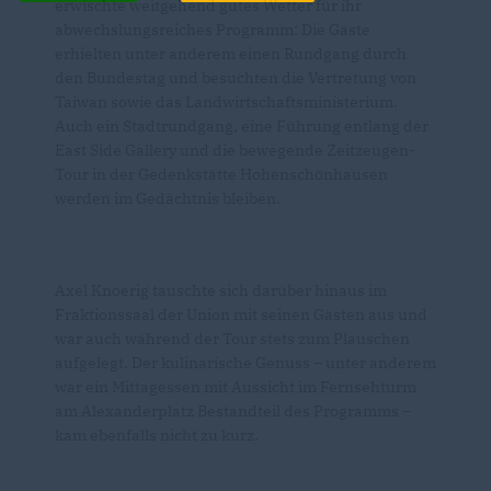
erwischte weitgehend gutes Wetter für ihr
abwechslungsreiches Programm: Die Gäste
erhielten unter anderem einen Rundgang durch
den Bundestag und besuchten die Vertretung von
Taiwan sowie das Landwirtschaftsministerium.
Auch ein Stadtrundgang, eine Führung entlang der
East Side Gallery und die bewegende Zeitzeugen-
Tour in der Gedenkstätte Hohenschönhausen
werden im Gedächtnis bleiben.
Axel Knoerig tauschte sich darüber hinaus im
Fraktionssaal der Union mit seinen Gästen aus und
war auch während der Tour stets zum Plauschen
aufgelegt. Der kulinarische Genuss – unter anderem
war ein Mittagessen mit Aussicht im Fernsehturm
am Alexanderplatz Bestandteil des Programms –
kam ebenfalls nicht zu kurz.