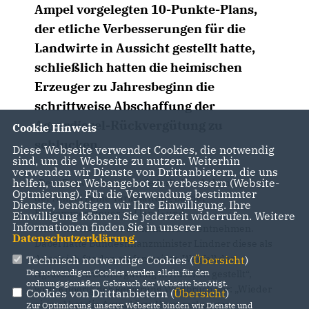
Ampel vorgelegten 10-Punkte-Plans,
der etliche Verbesserungen für die
Landwirte in Aussicht gestellt hatte,
schließlich hatten die heimischen
Erzeuger zu Jahresbeginn die
schrittweise Abschaffung der
Agrardiesel-Rückvergütung zu
Cookie Hinweis
schlucken.
Diese Webseite verwendet Cookies, die notwendig
sind, um die Webseite zu nutzen. Weiterhin
verwenden wir Dienste von Drittanbietern, die uns
helfen, unser Webangebot zu verbessern (Website-
Dem Entwurf ist trotz wiederholter Ankündigung
Optmierung). Für die Verwendung bestimmter
der Ampel keine Tarifglättung bei der
Dienste, benötigen wir Ihre Einwilligung. Ihre
Einkommensteuer auf land- und
Einwilligung können Sie jederzeit widerrufen. Weitere
Informationen finden Sie in unserer
forstwirtschaftliche Einkommen zu entnehmen.
Datenschutzerklärung
.
Dabei hatte Bundesfinanzminister Lindner diese als
Ausgleich für den stufenweisen Wegfall der
Technisch notwendige Cookies (
Übersicht
)
Die notwendigen Cookies werden allein für den
Agrardieselrückvergütung in Aussicht gestellt“,
ordnungsgemäßen Gebrauch der Webseite benötigt.
wirft Knoerig der Regierung Wortbruch vor: „Wieder
Cookies von Drittanbietern (
Übersicht
)
einmal hat die Ampel ihre Versprechungen
Zur Optimierung unserer Webseite binden wir Dienste und