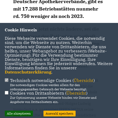
Deutscher Apothekerverbände, gibt es
mit 17.288 Betriebsstätten nunmehr
rd. 750 weniger als noch 2023.
Wenn sich jetzt nichts ändere, sei die
Cookie Hinweis
Versorgung der Patienten ernsthaft
Diese Webseite verwendet Cookies, die notwendig
sind, um die Webseite zu nutzen. Weiterhin
gefährdet, heißt es aus einschlägigen
verwenden wir Dienste von Drittanbietern, die uns
Kreisen, „es werden noch mehr
helfen, unser Webangebot zu verbessern (Website-
Optmierung). Für die Verwendung bestimmter
Apotheken schließen, weil es sich
Dienste, benötigen wir Ihre Einwilligung. Ihre
Einwilligung können Sie jederzeit widerrufen. Weitere
wirtschaftlich nicht mehr lohnt.“
Informationen finden Sie in unserer
Datenschutzerklärung
.
Technisch notwendige Cookies (
Übersicht
)
Vor allem für ältere Menschen, für Menschen mit
Die notwendigen Cookies werden allein für den
Behinderung oder Palliativpatienten sieht die
ordnungsgemäßen Gebrauch der Webseite benötigt.
Senioren-Union der CDU Kreisverband Diepholz
Cookies von Drittanbietern (
Übersicht
)
schwerwiegende Einschränkungen. Deren
Zur Optimierung unserer Webseite binden wir Dienste und
Angebote von Drittanbietern ein.
Bundesvorsitzender Dr. Fred-Holger Ludwig
formuliert u.a. gegenüber IPPEN.MEDIA seine
Alle akzeptieren
Auswahl speichern
Bedenken: „Die Benachteiligung der ländlichen