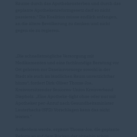
Räume durch das Apothekensterben und durch das
geplante Apothekenreformgesetz darf so nicht
passieren.“ Die Koalition müsse endlich anfangen,
an die ältere Bevölkerung zu denken und nicht
gegen sie zu regieren.
Die schnellstmögliche Versorgung mit
Medikamenten und eine fachkundige Beratung vor
Ort gehören zur Daseinsvorsorge sowohl in der
Stadt als auch im ländlichen Raum unverzichtbar
hinzu“, fordert Dirk-Oliver Thoms-Joa,
Kreisvorsitzender Senioren-Union Kreisverband
Diepholz. „Eine Apotheke-light ohne oder nur mit
Apotheker per-Anruf nach Gesundheitsminister
Lauterbachs (SPD) Vorschlägen kann das nicht
leisten.“
Außerdem werde, ergänzt Thoms-Joa, die geplante
Reform so auf dem Rücken der ohnehin schon