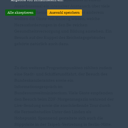
Ausschusssaal ein intensiver Austausch über viele
politische Themen entwickelte. Unter anderem
Alle akzeptieren
Auswahl speichern
wollten die Gäste von Knoerig wissen, welche
Herausforderungen in den Be-reichen
Gesundheitsversorgung und Bildung anstehen. Ein
Besuch auf der Kuppel des Reichstagsgebäudes
gehörte natürlich auch dazu.
Zu den weiteren Programmpunkten zählten zudem
eine Stadt- und Schiffsrundfahrt, der Besuch des
Bundeskanzleramtes sowie ein
Informationsgespräch im
Bundesumweltministerium. Viele Gäste empfanden
den Besuch beim ZDF-Morgenmagazin während der
Live-Sendung sowie die anschließende Tour durch
die Fernsehstudios Unter den Linden als
Höhepunkt. Spannend gestaltete sich auch die
Stippvisite in der Taipeh-Vertretung in Berlin-Mitte.