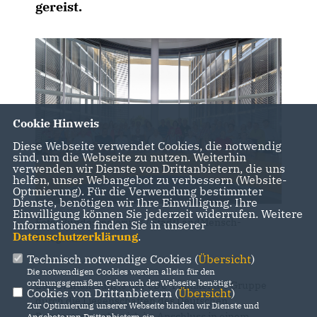
gereist.
Cookie Hinweis
Diese Webseite verwendet Cookies, die notwendig
sind, um die Webseite zu nutzen. Weiterhin
verwenden wir Dienste von Drittanbietern, die uns
helfen, unser Webangebot zu verbessern (Website-
Optmierung). Für die Verwendung bestimmter
Dienste, benötigen wir Ihre Einwilligung. Ihre
Einwilligung können Sie jederzeit widerrufen. Weitere
Foto: Bundesregierung / StadtLandMensch-
Informationen finden Sie in unserer
Datenschutzerklärung
.
Fotografie
Technisch notwendige Cookies (
Übersicht
)
Die notwendigen Cookies werden allein für den
ordnungsgemäßen Gebrauch der Webseite benötigt.
Zum Auftakt führte der CDU-Politiker die Gruppe
Cookies von Drittanbietern (
Übersicht
)
durch die Liegenschaften des Deutschen
Zur Optimierung unserer Webseite binden wir Dienste und
Bundestages, ehe sich im Anschluss in einem
Angebote von Drittanbietern ein.