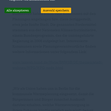
Alle akzeptieren
Auswahl speichern
Bundesweit haben schon viele Kommunen mit den
Planungen angefangen bzw. diese fertiggestellt,
etwa jede fünfte Stadt. Die genannten Fördermittel
stammen aus der Nationalen Klimaschutzinitiative,
einem Bundesprogramm, das die unionsgeführte
Regierung in 2008 aufgelegt hat. Interessierte
Kommunen sowie Planungsverantwortliche finden
weitere Informationen unter folgendem Link:
www.bmwsb.bund.de/Webs/BMWSB/DE/themen/stadt-
wohnen/WPG/WPG-node.html
Wir als Union haben uns in Berlin für die
kommunale Wärmeplanung eingesetzt, damit die
Bürgerinnen und Bürger zunächst Auskunft
darüber erhalten, welche Wärmeversorgung in
ihrem Zuhause künftig möglich sein wird“, betont