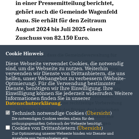
in einer Pressemitteilung berichtet,
gehört auch die Gemeinde Wagenfeld
dazu. Sie erhält für den Zeitraum
August 2024 bis Juli 2025 einen
Zuschuss von 82.150 Euro.
Cookie Hinweis
Es freut mich, dass die Gemeindeverwaltung für
die Erstellung ihrer kommunalen Wärmeplanung
Diese Webseite verwendet Cookies, die notwendig
sind, um die Webseite zu nutzen. Weiterhin
diese Fördermittel einwerben konnte“, so Knoerig,
verwenden wir Dienste von Drittanbietern, die uns
Mitglied im Ausschuss für Wohnen,
helfen, unser Webangebot zu verbessern (Website-
Stadtentwicklung, Bauwesen und Kommunen. „Bis
Optmierung). Für die Verwendung bestimmter
Dienste, benötigen wir Ihre Einwilligung. Ihre
Mitte 2028 müssen alle Kommunen mit weniger als
Einwilligung können Sie jederzeit widerrufen. Weitere
100.000 Einwohnern diese Planungen erstellen.
Informationen finden Sie in unserer
Datenschutzerklärung
.
Daher empfiehlt sich eine rechtzeitige Vorbereitung
mit breiter Beteiligung der Bürger, der heimischen
Technisch notwendige Cookies (
Übersicht
)
Wirtschaft und der Energieversorger, damit alle
Die notwendigen Cookies werden allein für den
Planungssicherheit bezüglich der zukünftigen
ordnungsgemäßen Gebrauch der Webseite benötigt.
Cookies von Drittanbietern (
Übersicht
)
lokalen Wärmeversorgung erhalten.“
Zur Optimierung unserer Webseite binden wir Dienste und
Angebote von Drittanbietern ein.