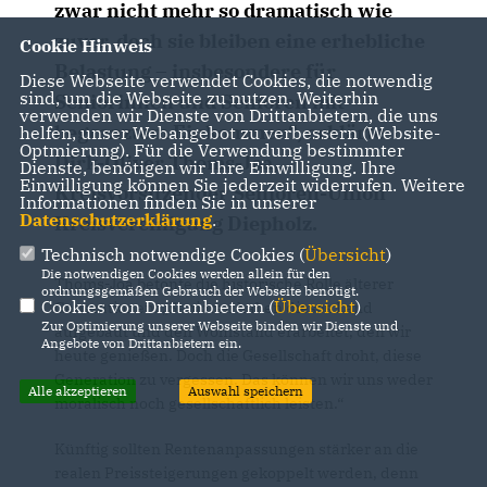
zwar nicht mehr so dramatisch wie
zuvor, doch sie bleiben eine erhebliche
Cookie Hinweis
Belastung – insbesondere für
Diese Webseite verwendet Cookies, die notwendig
sind, um die Webseite zu nutzen. Weiterhin
Seniorinnen und Senioren mit
verwenden wir Dienste von Drittanbietern, die uns
begrenztem Einkommen“, erklärte
helfen, unser Webangebot zu verbessern (Website-
Optmierung). Für die Verwendung bestimmter
Dirk-Oliver Thoms-Joa,
Dienste, benötigen wir Ihre Einwilligung. Ihre
Einwilligung können Sie jederzeit widerrufen. Weitere
Kreisvorsitzender Senioren-Union
Informationen finden Sie in unserer
Datenschutzerklärung
.
Kreisvereinigung Diepholz.
Technisch notwendige Cookies (
Übersicht
)
Die notwendigen Cookies werden allein für den
Thoms-Joa betonte die historische Rolle älterer
ordnungsgemäßen Gebrauch der Webseite benötigt.
Cookies von Drittanbietern (
Übersicht
)
Generationen: „Senioren haben dieses Land
Zur Optimierung unserer Webseite binden wir Dienste und
aufgebaut und den Wohlstand erarbeitet, den wir
Angebote von Drittanbietern ein.
heute genießen. Doch die Gesellschaft droht, diese
Generation zu vergessen. Das können wir uns weder
Alle akzeptieren
Auswahl speichern
moralisch noch gesellschaftlich leisten.“
Künftig sollten Rentenanpassungen stärker an die
realen Preissteigerungen gekoppelt werden, denn