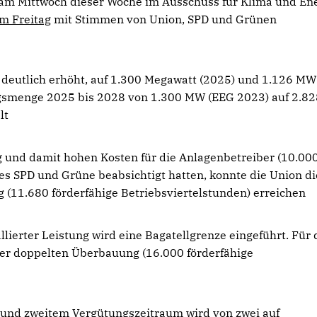
 am Mittwoch dieser Woche im Ausschuss für Klima und En
m Freitag
mit Stimmen von Union, SPD und Grünen
tlich erhöht, auf 1.300 Megawatt (2025) und 1.126 MW
ngsmenge 2025 bis 2028 von 1.300 MW (EEG 2023) auf 2.82
lt
nd damit hohen Kosten für die Anlagenbetreiber (10.00
 es SPD und Grüne beabsichtigt hatten, konnte die Union di
(11.680 förderfähige Betriebsviertelstunden) erreichen
erter Leistung wird eine Bagatellgrenze eingeführt. Für 
ner doppelten Überbauung (16.000 förderfähige
d zweitem Vergütungszeitraum wird von zwei auf