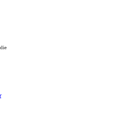
die
f