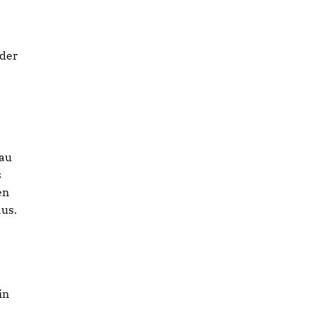
der
eau
s
en
aus.
in