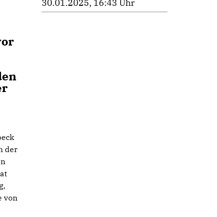
30.01.2025, 16:43 Uhr
vor
den
er
beck
n der
en
at
g,
e von