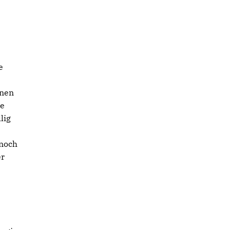
e
enen
de
lig
 noch
er