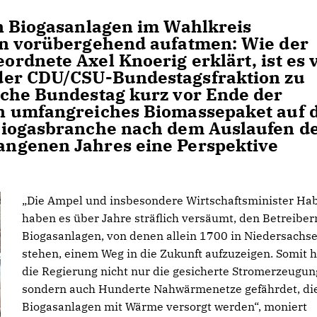
n Biogasanlagen im Wahlkreis
en vorübergehend aufatmen: Wie der
rdnete Axel Knoerig erklärt, ist es 
der CDU/CSU-Bundestagsfraktion zu
sche Bundestag kurz vor Ende der
n umfangreiches Biomassepaket auf 
Biogasbranche nach dem Auslaufen d
ngenen Jahres eine Perspektive
Die Ampel und insbesondere Wirtschaftsminister Ha
haben es über Jahre sträflich versäumt, den Betreiber
Biogasanlagen, von denen allein 1700 in Niedersachs
stehen, einem Weg in die Zukunft aufzuzeigen. Somit h
die Regierung nicht nur die gesicherte Stromerzeugun
sondern auch Hunderte Nahwärmenetze gefährdet, di
Biogasanlagen mit Wärme versorgt werden“, moniert