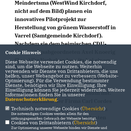
Meindertsma (WestWind Kirchdorf,
nicht auf dem Bild) planen ein
innovatives Pilotprojekt zur
Herstellung von grünem Wasserstoff in
Varrel (Samtgemeinde Kirchdorf).
Nachdem sie dem heimischen CDU-
Bundestagsabgeordneten Axel Knoerig
Cookie Hinweis
(2.v.r.) ihr Vorhaben bereits bei einem
Diese Webseite verwendet Cookies, die notwendig
sind, um die Webseite zu nutzen. Weiterhin
Termin in Berlin vorgestellt hatten,
verwenden wir Dienste von Drittanbietern, die uns
helfen, unser Webangebot zu verbessern (Website-
brachte dieser nun seinen Kollegen Dr.
Optmierung). Für die Verwendung bestimmter
Stefan Kaufmann zu einem
Dienste, benötigen wir Ihre Einwilligung. Ihre
Einwilligung können Sie jederzeit widerrufen. Weitere
gemeinsamen Treffen in Bassum mit.
Informationen finden Sie in unserer
Datenschutzerklärung
.
In den Räumen der Firma Carl Cordes
Technisch notwendige Cookies (
Übersicht
)
fand ein Austausch insbesondere zu
Die notwendigen Cookies werden allein für den
Fördermöglichkeiten des geplanten
ordnungsgemäßen Gebrauch der Webseite benötigt.
Cookies von Drittanbietern (
Übersicht
)
Projektes statt.
Zur Optimierung unserer Webseite binden wir Dienste und