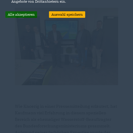
Angebote von Drittanbietern ein.
Alle akzeptieren
Auswahl speichern
Wie Knoerig in einer Pressemitteilung erläutert, hat
Kaufmann viel Erfahrung in diesem speziellen
Bereich als ehemaliger Wasserstoff-Beauftragter
des Bundesforschungsministeriums gesammelt.
Aufgrund seiner fachlichen Expertise wurde der