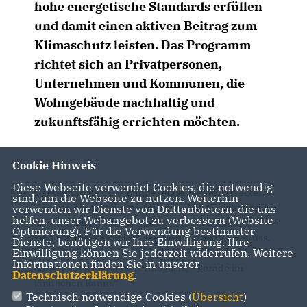
hohe energetische Standards erfüllen
und damit einen aktiven Beitrag zum
Klimaschutz leisten. Das Programm
richtet sich an Privatpersonen,
Unternehmen und Kommunen, die
Wohngebäude nachhaltig und
zukunftsfähig errichten möchten.
Cookie Hinweis
Diese Webseite verwendet Cookies, die notwendig
Der heimische CDU-Bundestagsabgeordnete Axel
sind, um die Webseite zu nutzen. Weiterhin
Knoerig begrüßt die zusätzlichen Mittel, sieht darin
verwenden wir Dienste von Drittanbietern, die uns
helfen, unser Webangebot zu verbessern (Website-
aber nur einen ersten Schritt: „Die Fördergelder
Optmierung). Für die Verwendung bestimmter
sind wichtig, aber nicht der Weisheit letzter Schluss.
Dienste, benötigen wir Ihre Einwilligung. Ihre
Einwilligung können Sie jederzeit widerrufen. Weitere
Wir brauchen eine Baupolitik, die wieder
Informationen finden Sie in unserer
bezahlbares Eigentum ermöglicht – gerade im
Datenschutzerklärung
.
ländlichen Raum.“
Technisch notwendige Cookies (
Übersicht
)