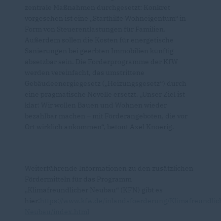
zentrale Maßnahmen durchgesetzt: Konkret
vorgesehen ist eine „Starthilfe Wohneigentum“ in
Form von Steuerentlastungen für Familien.
Außerdem sollen die Kosten für energetische
Sanierungen bei geerbten Immobilien künftig
absetzbar sein. Die Förderprogramme der KfW
werden vereinfacht, das umstrittene
Gebäudeenergiegesetz („Heizungsgesetz“) durch
eine pragmatische Novelle ersetzt. „Unser Ziel ist
klar: Wir wollen Bauen und Wohnen wieder
bezahlbar machen – mit Förderangeboten, die vor
Ort wirklich ankommen“, betont Axel Knoerig.
Weiterführende Informationen zu den zusätzlichen
Fördermitteln für das Programm
Klimafreundlicher Neubau“ (KFN) gibt es
hier:
https://www.kfw.de/inlandsfoerderung/Klimafreundlic
Neubau/index.html