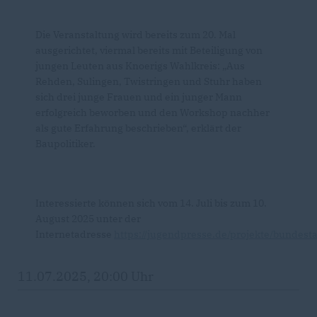
Die Veranstaltung wird bereits zum 20. Mal
ausgerichtet, viermal bereits mit Beteiligung von
jungen Leuten aus Knoerigs Wahlkreis: „Aus
Rehden, Sulingen, Twistringen und Stuhr haben
sich drei junge Frauen und ein junger Mann
erfolgreich beworben und den Workshop nachher
als gute Erfahrung beschrieben“, erklärt der
Baupolitiker.
Interessierte können sich vom 14. Juli bis zum 10.
August 2025 unter der
Internetadresse
https://jugendpresse.de/projekte/bundest
11.07.2025, 20:00 Uhr