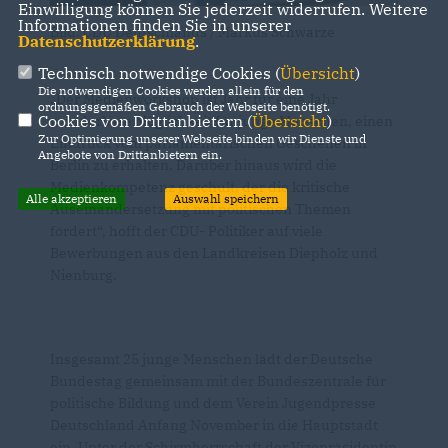
Einwilligung können Sie jederzeit widerrufen. Weitere
Informationen finden Sie in unserer
Bild: CDU Deutschlands / Markus Schwarze
Datenschutzerklärung
.
Technisch notwendige Cookies (
Übersicht
)
Die notwendigen Cookies werden allein für den
Der Medienworkshop ist Jahr für eine Jahr
ordnungsgemäßen Gebrauch der Webseite benötigt.
Cookies von Drittanbietern (
Übersicht
)
wunderbare Möglichkeit für junge Menschen, einen
Zur Optimierung unserer Webseite binden wir Dienste und
Eindruck vom parlamentarischen Geschehen in
Angebote von Drittanbietern ein.
Berlin zu erhalten. Darüber hinaus wird die
Medienkompetenz geschult, der die kritische
Alle akzeptieren
Auswahl speichern
Auseinandersetzung mit politischen Themen
fördert“, hofft der CDU- Politiker auf viele
Bewerbungen aus den Landkreisen Diepholz und
Nienburg.
Insgesamt 25 junge Menschen lädt der Deutsche
Bundestag gemeinsam mit der Bundeszentrale für
politische Bildung und dem Verein Jugendpresse
Deutschland Anfang November in die Hauptstadt
ein. Unter der Schirmherrschaft der Vizepräsidentin