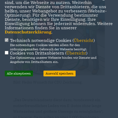
sind, um die Webseite zu nutzen. Weiterhin
verwenden wir Dienste von Drittanbietern, die uns
helfen, unser Webangebot zu verbessern (Website-
Optmierung). Für die Verwendung bestimmter
Dienste, benötigen wir Ihre Einwilligung. Ihre
Einwilligung können Sie jederzeit widerrufen. Weitere
Informationen finden Sie in unserer
Datenschutzerklärung
.
Technisch notwendige Cookies (
Übersicht
)
Die notwendigen Cookies werden allein für den
ordnungsgemäßen Gebrauch der Webseite benötigt.
Cookies von Drittanbietern (
Übersicht
)
Zur Optimierung unserer Webseite binden wir Dienste und
Angebote von Drittanbietern ein.
Alle akzeptieren
Auswahl speichern
Bild: Heiko Wunsch für CDU Zeichnung.
Das Deutschlandnetz dient dazu, bundesweit ein
nutzerfreundliches Laden von E-Autos ohne lange
Wartezeiten und größere Umwege zu ermöglichen“,
so Knoerig. Dazu sollen an über 1.000 Standorten,