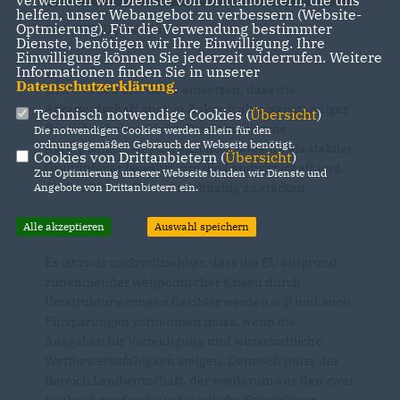
helfen, unser Webangebot zu verbessern (Website-
Optmierung). Für die Verwendung bestimmter
Bild: CDU Deutschland
Dienste, benötigen wir Ihre Einwilligung. Ihre
Einwilligung können Sie jederzeit widerrufen. Weitere
Informationen finden Sie in unserer
Datenschutzerklärung
.
Wir werden uns dafür einsetzen, dass die
Agrarwirtschaft auch in Zukunft als eigenständiger
Technisch notwendige Cookies (
Übersicht
)
Bereich erhalten bleibt. Die Gemeinsame
Die notwendigen Cookies werden allein für den
ordnungsgemäßen Gebrauch der Webseite benötigt.
Agrarpolitik (GAP) hat sich über 60 Jahre als stabiler
Cookies von Drittanbietern (
Übersicht
)
Grundpfeiler bewährt, um die Landwirtschaft und
Zur Optimierung unserer Webseite binden wir Dienste und
die ländlichen Räume nachhaltig zu stärken.
Angebote von Drittanbietern ein.
Alle akzeptieren
Auswahl speichern
Es ist zwar nachvollziehbar, dass die EU aufgrund
zunehmender weltpolitischer Krisen durch
Umstrukturierungen flexibler werden will und auch
Einsparungen vornehmen muss, wenn die
Ausgaben für Verteidigung und wirtschaftliche
Wettbewerbsfähigkeit steigen. Dennoch muss der
Bereich Landwirtschaft, der wiederum aus den zwei