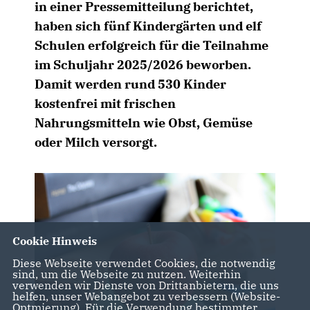
in einer Pressemitteilung berichtet,
haben sich fünf Kindergärten und elf
Schulen erfolgreich für die Teilnahme
im Schuljahr 2025/2026 beworben.
Damit werden rund 530 Kinder
kostenfrei mit frischen
Nahrungsmitteln wie Obst, Gemüse
oder Milch versorgt.
Cookie Hinweis
Diese Webseite verwendet Cookies, die notwendig
sind, um die Webseite zu nutzen. Weiterhin
verwenden wir Dienste von Drittanbietern, die uns
helfen, unser Webangebot zu verbessern (Website-
Optmierung). Für die Verwendung bestimmter