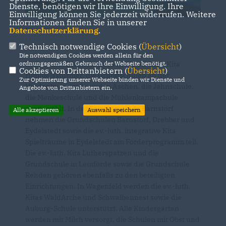
Dienste, benötigen wir Ihre Einwilligung. Ihre
Einwilligung können Sie jederzeit widerrufen. Weitere
Informationen finden Sie in unserer
Datenschutzerklärung
.
Foto: Christiane Lang
Technisch notwendige Cookies (
Übersicht
)
Die notwendigen Cookies werden allein für den
ordnungsgemäßen Gebrauch der Webseite benötigt.
In der Stadt Diepholz wurden die ev.-luth. Kita
Cookies von Drittanbietern (
Übersicht
)
Himmelsstürmer, die Grundschulen an der
Zur Optimierung unserer Webseite binden wir Dienste und
Hindenburgstraße und in Aschen, die Jahnschule,
Angebote von Drittanbietern ein.
die Menkeschule und die Mühlenkampschule
ausgewählt. In der Samtgemeinde Barnstorf
Alle akzeptieren
Auswahl speichern
nehmen die Grundschulen Barnstorf, Drebber und
Eydelstedt sowie die ev.-luth. integrative Kita
Spielträume in Eydelstedt am Förderprogramm teil.
Die ev.-luth. Kita Lutherspatzen und die
Grundschule in Lemförde sowie die Grundschule
Rehden gehören ebenfalls zu den beteiligten
Einrichtungen. In Wagenfeld werden die ev.-luth.
Kitas WaldArche und Schwalbennest sowie die
Auburg-Schule unterstützt. Alle Kindergärten
werden mit Milch versorgt, die Schulen mit Obst und