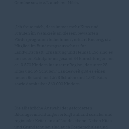
Gemüse sowie z.T. auch mit Milch.
Ich freue mich, dass immer mehr Kitas und
Schulen im Wahlkreis an diesem bewährten
Förderprogramm teilnehmen“, erklärt Knoerig, stv.
Mitglied im Bundestagsausschuss für
Landwirtschaft, Ernährung und Heimat. „So sind es
im neuen Schuljahr insgesamt 84 Einrichtungen mit
ca. 3.570 Kindern in unserer Region, darunter 25
Kitas und 59 Schulen.“ Landesweit gibt es einen
neuen Rekord mit 1.578 Schulen und 1.031 Kitas
sowie damit über 360.000 Kindern.
Die alljährliche Auswahl der geförderten
Bildungseinrichtungen erfolgt anhand sozialer und
regionaler Kriterien auf Landesebene. Neben Kitas
und Grundschulen sind auch Förderschulen und