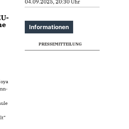
04.09.2025, 20:30 Uhr
EU-
he
Informationen
PRESSEMITTEILUNG
Hoya
ann-
hule
lt“