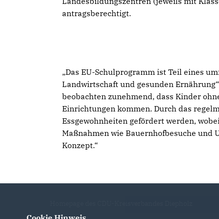
Landesbildungszentren (jeweils mit Klass
antragsberechtigt.
Das EU-Schulprogramm ist Teil eines u
Landwirtschaft und gesunden Ernährung“,
beobachten zunehmend, dass Kinder ohne
Einrichtungen kommen. Durch das regelm
Essgewohnheiten gefördert werden, wobei 
Maßnahmen wie Bauernhofbesuche und Un
Konzept.“
Homepage des CDU-Kreisverbandes Diepholz
Cookie Hinweis