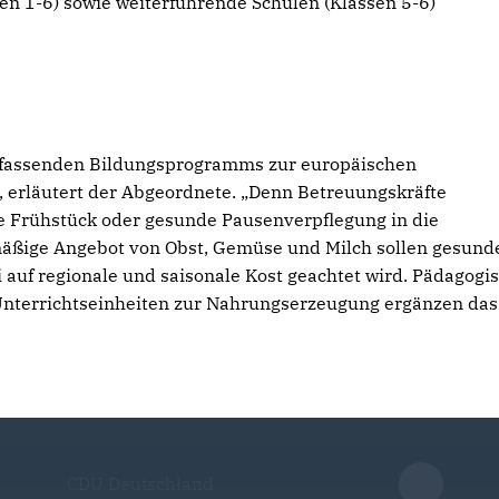
en 1-6) sowie weiterführende Schulen (Klassen 5-6)
mfassenden Bildungsprogramms zur europäischen
 erläutert der Abgeordnete. „Denn Betreuungskräfte
 Frühstück oder gesunde Pausenverpflegung in die
äßige Angebot von Obst, Gemüse und Milch sollen gesund
auf regionale und saisonale Kost geachtet wird. Pädagogi
terrichtseinheiten zur Nahrungserzeugung ergänzen das
CDU Deutschland