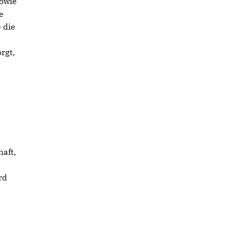
owie
e
 die
rgt,
aft,
rd