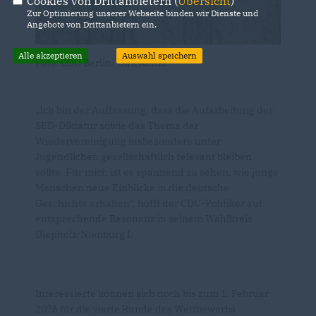
Cookies von Drittanbietern (
Übersicht
)
Zur Optimierung unserer Webseite binden wir Dienste und
Angebote von Drittanbietern ein.
Alle akzeptieren
Auswahl speichern
Foto: CDU Berlin/ Dirk Reitze
Ich bin der Auffassung, dass die Aufarbeitung der
SED-Diktatur sowie das Thema der
Wiedervereinigung insbesondere unter
Jugendlichen gesellschaftlich relevant bleiben
sollte. Für mich ist es spannend zu sehen, wie junge
Menschen neue Einblicke in die deutsche
Geschichte erhalten“, hofft der CDU-Politiker auf
entsprechende Resonanz in seinem Wahlkreis
Diepholz/Nienburg I.
Interessierte können sich noch bis zum 1. Februar
2026 für die vierte Runde des Wettbewerbs