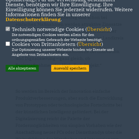
Dienste, benötigen wir Ihre Einwilligung. Ihre
Einwilligung können Sie jederzeit widerrufen. Weitere
Informationen finden Sie in unserer
Es gibt keinen Mindestbetrag und schon bei
Datenschutzerklärung
.
einfachen Maßnahmen werden attraktive Zinssätze
Technisch notwendige Cookies (
Übersicht
)
angeboten“, erläutert Knoerig, auch Vorsitzender
Die notwendigen Cookies werden allein für den
der Wirtschaftsförderungsgesellschaft im Landkreis
ordnungsgemäßen Gebrauch der Webseite benötigt.
Cookies von Drittanbietern (
Übersicht
)
Diepholz. „Die Förderungen sind vielseitig
Zur Optimierung unserer Webseite binden wir Dienste und
einsetzbar für die ganze Bandbreite bei Innovation
Angebote von Drittanbietern ein.
und Digitalisierung – ganz gleich, ob
Basismaßnahme oder High-End-Projekt.“
Alle akzeptieren
Auswahl speichern
So werden im Bereich der Innovation einfache
Produktverbesserungen, aber auch die Entwicklung
von Prototypen oder technologische Fortschritte bei
der künstlichen Intelligenz gefördert. Bei der
Digitalisierung reicht die Palette der
Fördermöglichkeiten von simplen Vorhaben wie der
Anschaffung neuer PCs oder Diensthandys über die