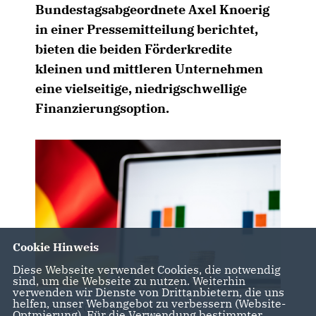
Bundestagsabgeordnete Axel Knoerig
in einer Pressemitteilung berichtet,
bieten die beiden Förderkredite
kleinen und mittleren Unternehmen
eine vielseitige, niedrigschwellige
Finanzierungsoption.
Cookie Hinweis
Diese Webseite verwendet Cookies, die notwendig
sind, um die Webseite zu nutzen. Weiterhin
verwenden wir Dienste von Drittanbietern, die uns
helfen, unser Webangebot zu verbessern (Website-
Foto: CDU Christiane Lang
Optmierung). Für die Verwendung bestimmter