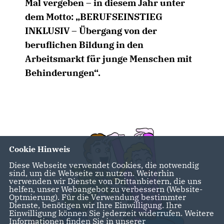
Mal vergeben – in diesem Jahr unter
dem Motto: „BERUFSEINSTIEG
INKLUSIV – Übergang von der
beruflichen Bildung in den
Arbeitsmarkt für junge Menschen mit
Behinderungen“.
Cookie Hinweis
Diese Webseite verwendet Cookies, die notwendig
sind, um die Webseite zu nutzen. Weiterhin
verwenden wir Dienste von Drittanbietern, die uns
helfen, unser Webangebot zu verbessern (Website-
Optmierung). Für die Verwendung bestimmter
Dienste, benötigen wir Ihre Einwilligung. Ihre
Einwilligung können Sie jederzeit widerrufen. Weitere
Informationen finden Sie in unserer