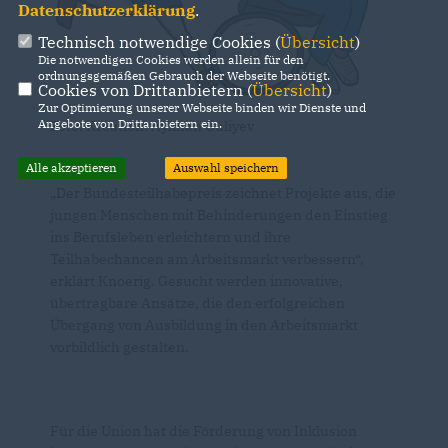
Datenschutzerklärung
.
Technisch notwendige Cookies (
Übersicht
)
Die notwendigen Cookies werden allein für den
ordnungsgemäßen Gebrauch der Webseite benötigt.
Cookies von Drittanbietern (
Übersicht
)
Zur Optimierung unserer Webseite binden wir Dienste und
Angebote von Drittanbietern ein.
Foto: Kreation: Aykhan Guliyev
Alle akzeptieren
Auswahl speichern
Der Bundesteilhabepreis zeichnet Projekte aus, die
jungen Menschen mit Behinderungen den Einstieg
ins Berufsleben erleichtern und ihre
Teilhabechancen am Arbeitsmarkt verbessern“,
erklärt Knoerig. Gesucht werden innovative,
übertragbare Ansätze, die den erfolgreichen
Übergang von Ausbildung in den Arbeitsmarkt
vorbildlich gestalten.
Für die Union hat die Förderung von Inklusion