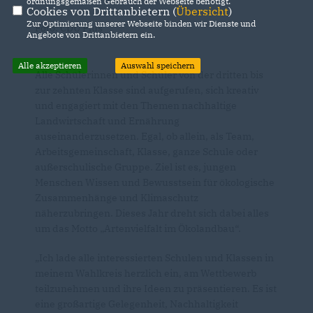
ordnungsgemäßen Gebrauch der Webseite benötigt.
Cookies von Drittanbietern (
Übersicht
)
Zur Optimierung unserer Webseite binden wir Dienste und
Foto: CDU Plus
Angebote von Drittanbietern ein.
Alle akzeptieren
Auswahl speichern
Alle Schülerinnen und Schüler von der dritten bis
zur zehnten Klasse sind aufgerufen, sich kreativ
und engagiert mit den Themen nachhaltige
Landwirtschaft und Ernährung
auseinanderzusetzen. Egal, ob allein, als Team,
Arbeitsgemeinschaft, Klasse, ganze Schule oder
außerschulische Gruppe. Ziel ist es, jungen
Menschen Wissen und Bewusstsein für ökologische
Zusammenhänge und Klimaschutz
näherzubringen. Dieses Jahr dreht sich dabei alles
um das Motto „Artenvielfalt im Ökolandbau“.
Ich lade alle interessierten Schulen und Klassen in
meinem Wahlkreis herzlich ein, am Wettbewerb
teilzunehmen und ihre Ideen zu präsentieren. Es ist
eine großartige Gelegenheit, Nachhaltigkeit