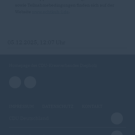
sowie Teilnahmebedingungen finden sich auf der
Website
www.echtkuh-l.de
.
05.12.2025, 12:07 Uhr
Homepage des CDU-Kreisverbandes Diepholz
IMPRESSUM
DATENSCHUTZ
KONTAKT
CDU Deutschland