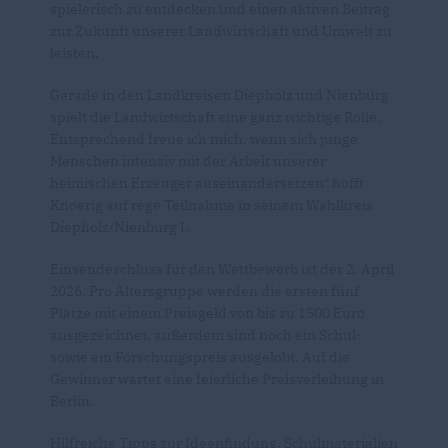
spielerisch zu entdecken und einen aktiven Beitrag
zur Zukunft unserer Landwirtschaft und Umwelt zu
leisten.
Gerade in den Landkreisen Diepholz und Nienburg
spielt die Landwirtschaft eine ganz wichtige Rolle.
Entsprechend freue ich mich, wenn sich junge
Menschen intensiv mit der Arbeit unserer
heimischen Erzeuger auseinandersetzen“ hofft
Knoerig auf rege Teilnahme in seinem Wahlkreis
Diepholz/Nienburg I.
Einsendeschluss für den Wettbewerb ist der 2. April
2026. Pro Altersgruppe werden die ersten fünf
Plätze mit einem Preisgeld von bis zu 1500 Euro
ausgezeichnet, außerdem sind noch ein Schul-
sowie ein Forschungspreis ausgelobt. Auf die
Gewinner wartet eine feierliche Preisverleihung in
Berlin.
Hilfreiche Tipps zur Ideenfindung, Schulmaterialien