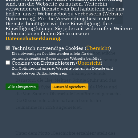
sind, um die Webseite zu nutzen. Weiterhin
verwenden wir Dienste von Drittanbietern, die uns
helfen, unser Webangebot zu verbessern (Website-
Optmierung). Für die Verwendung bestimmter
Dienste, benötigen wir Ihre Einwilligung. Ihre
Einwilligung können Sie jederzeit widerrufen. Weitere
Foto: CDU / Markus Schwarze
Informationen finden Sie in unserer
Datenschutzerklärung
.
Technisch notwendige Cookies (
Übersicht
)
In den vergangenen Jahren haben schon etliche
Die notwendigen Cookies werden allein für den
ordnungsgemäßen Gebrauch der Webseite benötigt.
Schulen aus dem Wahlkreis an diesem Aktionstag
Cookies von Drittanbietern (
Übersicht
)
teilgenommen“, berichtet Knoerig. So haben im
Zur Optimierung unserer Webseite binden wir Dienste und
letzten Jahr die Christian-Hülsmeyer-Schule
Angebote von Drittanbietern ein.
Barnstorf, die Lise-Meitner-Schule Stuhr und das
Gymnasium Syke sowie die Oberschule Uchte und
Alle akzeptieren
Auswahl speichern
die Von-Sanden-Oberschule Lemförde mitgemacht.
Die Oberschule Uchte hat auch bereits ihre
Teilnahme für 2026 angemeldet.
Unter dem Motto „Geschichte erzählen“ stellt das