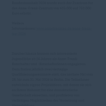
Bundeshaushalt 2026 wurde auch der Zuschuss für
das Anne-Frank-Zentrum von 625.000 auf 752.000
Euro erhöht.
Weitere
Informationen:
www.annefranktag.de/anne-frank-
tag-2026
Darüber hinaus können sich interessierte
Jugendliche ab 16 Jahren als Anne-Frank-
Botschafter und -Botschafterinnen engagieren.
Dazu finden jährlich zwei viertägige
Qualifizierungsseminare statt, das nächste Mal vom
28. bis zum 31. Mai 2026 in Berlin. Die Teilnehmer
entwickeln eigene Projektideen, mit denen sie sich
an ihrem Wohnort für eine demokratische
Gesellschaft einsetzen, und profitieren von
vielfältigen Möglichkeiten der Vernetzung und
Weiterbildung.