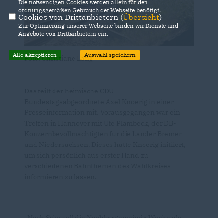
Die notwendigen Cookies werden allein für den
ordnungsgemäßen Gebrauch der Webseite benötigt.
Cookies von Drittanbietern (
Übersicht
)
Zur Optimierung unserer Webseite binden wir Dienste und
Angebote von Drittanbietern ein.
Alle akzeptieren
Auswahl speichern
Foto: Christiane Lang
Das teilt der heimische CDU-
Bundestagsabgeordnete Axel Knoerig in einer
Presseinformation mit. Vorausgegangen war ein
Treffen in Hannover mit Ute Plambeck, der DB-
Konzernbevollmächtigten für die Länder Bremen
und Niedersachsen. Dieses hatte Knoerig initiiert,
um sich persönlich aus erster Hand zu
verschiedenen Bahnthemen des Wahlkreises
informieren zu lassen.
Nach Syke soll die Nachbargemeinde Weyhe als