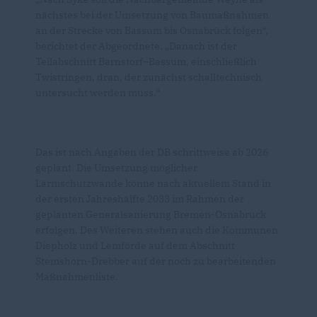
nächstes bei der Umsetzung von Baumaßnahmen
an der Strecke von Bassum bis Osnabrück folgen“,
berichtet der Abgeordnete. „Danach ist der
Teilabschnitt Barnstorf–Bassum, einschließlich
Twistringen, dran, der zunächst schalltechnisch
untersucht werden muss.“
Das ist nach Angaben der DB schrittweise ab 2026
geplant. Die Umsetzung möglicher
Lärmschutzwände könne nach aktuellem Stand in
der ersten Jahreshälfte 2033 im Rahmen der
geplanten Generalsanierung Bremen-Osnabrück
erfolgen. Des Weiteren stehen auch die Kommunen
Diepholz und Lemförde auf dem Abschnitt
Stemshorn-Drebber auf der noch zu bearbeitenden
Maßnahmenliste.